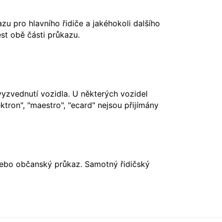
u pro hlavního řidiče a jakéhokoli dalšího
st obě části průkazu.
vyzvednutí vozidla. U některých vozidel
ktron", "maestro", "ecard" nejsou přijímány
nebo občanský průkaz. Samotný řidičský