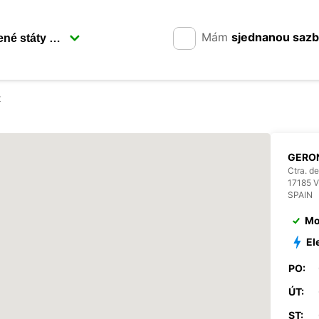
Mám
sjednanou saz
t
GERON
Ctra. de
17185 
SPAIN
Mo
El
PO:
ÚT:
ST: