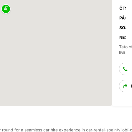
ČT:
PÁ:
SO:
NE:
Tato o
lišit.
ar round for a seamless car hire experience in car-rental-spain/vilob