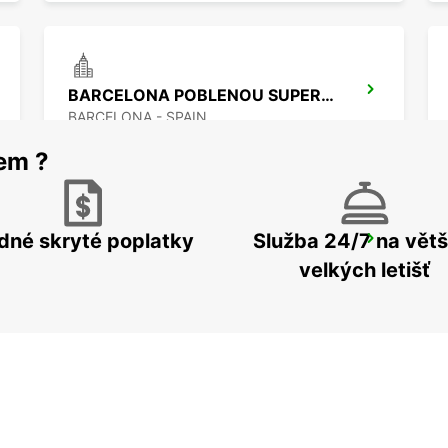
BARCELONA POBLENOU SUPERSITE
BARCELONA - SPAIN
rem ?
dné skryté poplatky
Služba 24/7 na větš
BARCELONA LETIŠTĚ T2
EL PRAT DE LLOBREGAT - SPAIN
velkých letišť