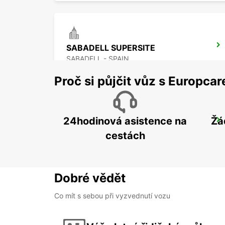
SABADELL SUPERSITE
SABADELL - SPAIN
Proč si půjčit vůz s Europca
24hodinová asistence na
Žá
BARCELONA ŽELEZNICNÍ STANICE (STANICE D SANTS)
BARCELONA - SPAIN
cestách
Dobré vědět
Co mít s sebou při vyzvednutí vozu