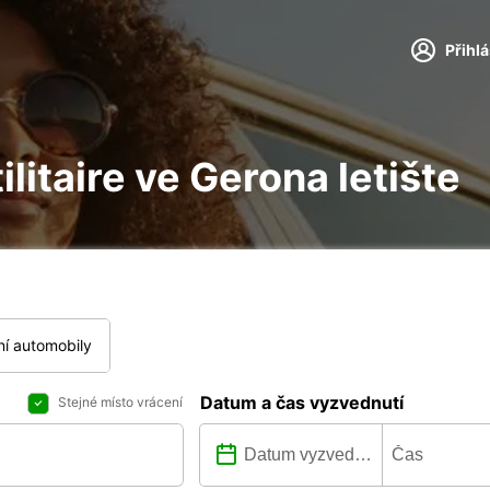
Přihl
ilitaire ve Gerona letište
í automobily
Datum a čas vyzvednutí
Stejné místo vrácení