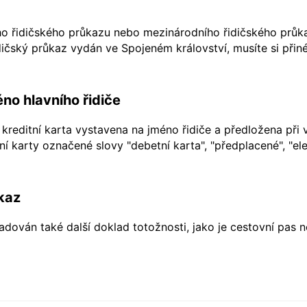
ho řidičského průkazu nebo mezinárodního řidičského průkaz
ičský průkaz vydán ve Spojeném království, musíte si přiné
no hlavního řidiče
kreditní karta vystavena na jméno řidiče a předložena při 
í karty označené slovy "debetní karta", "předplacené", "ele
kaz
dován také další doklad totožnosti, jako je cestovní pas 