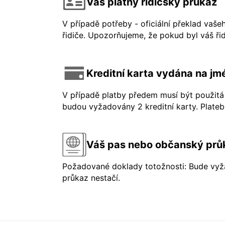
Váš platný řidičský průkaz
V případě potřeby - oficiální překlad vaše
řidiče. Upozorňujeme, že pokud byl váš řid
Kreditní karta vydána na jmé
V případě platby předem musí být použitá 
budou vyžadovány 2 kreditní karty. Platebn
Váš pas nebo občanský prů
Požadované doklady totožnosti: Bude vyža
průkaz nestačí.