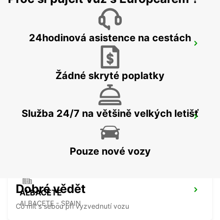
24hodinová asistence na cestách
BENIDORM
BENIDORM - SPAIN
Žádné skryté poplatky
Služba 24/7 na většině velkých letišť
ALICANTE NÁDRAŽÍ
ALICANTE - SPAIN
Pouze nové vozy
Dobré vědět
ALBACETE
ALBACETE - SPAIN
Co mít s sebou při vyzvednutí vozu