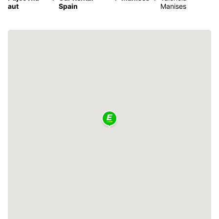
aut
Spain
Manises