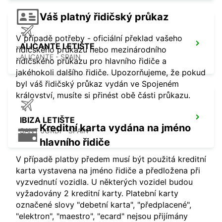
Váš platný řidičský průkaz
V případě potřeby - oficiální překlad vašeho
ALICANTE LETIŠTE
řidičského průkazu nebo mezinárodního
ALICANTE - SPAIN
řidičského průkazu pro hlavního řidiče a
jakéhokoli dalšího řidiče. Upozorňujeme, že pokud
byl váš řidičský průkaz vydán ve Spojeném
království, musíte si přinést obě části průkazu.
IBIZA LETIŠTE
Kreditní karta vydána na jméno
SANT JORDI - SPAIN
hlavního řidiče
V případě platby předem musí být použitá kreditní
karta vystavena na jméno řidiče a předložena při
vyzvednutí vozidla. U některých vozidel budou
vyžadovány 2 kreditní karty. Platební karty
označené slovy "debetní karta", "předplacené",
"elektron", "maestro", "ecard" nejsou přijímány