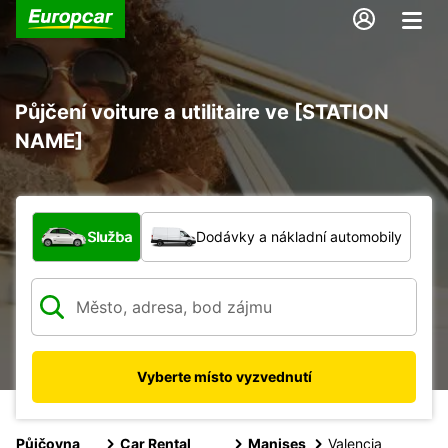
Půjčení voiture a utilitaire ve [STATION
NAME]
Jaký typ vozidla?
Služba
Dodávky a nákladní automobily
Vyberte místo vyzvednutí
Půjčovna
Car Rental
Manises
Valencia