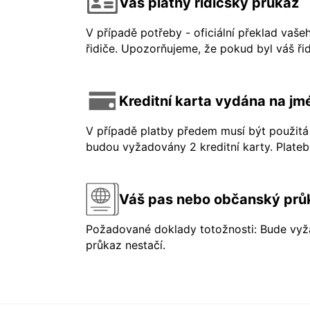
Váš platný řidičský průkaz
V případě potřeby - oficiální překlad vaše
řidiče. Upozorňujeme, že pokud byl váš řid
Kreditní karta vydána na jmé
V případě platby předem musí být použitá 
budou vyžadovány 2 kreditní karty. Platebn
Váš pas nebo občanský prů
Požadované doklady totožnosti: Bude vyža
průkaz nestačí.