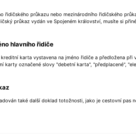
ho řidičského průkazu nebo mezinárodního řidičského průkaz
ičský průkaz vydán ve Spojeném království, musíte si přiné
no hlavního řidiče
kreditní karta vystavena na jméno řidiče a předložena při 
í karty označené slovy "debetní karta", "předplacené", "ele
kaz
dován také další doklad totožnosti, jako je cestovní pas 