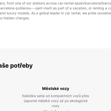
ars, from one of our stations across car-rental-spain/barcelona/bar
barcelona-poblenou---sant-marti as part of a vacation, or renting a car
d luxury models. As a global leader in car rental, we pride ourselves
 no hidden charges.
vaše potřeby
Městské vozy
Nabídka sahá od kompaktních vozů přes
úsporné městké vozy až po ekologické
vozy