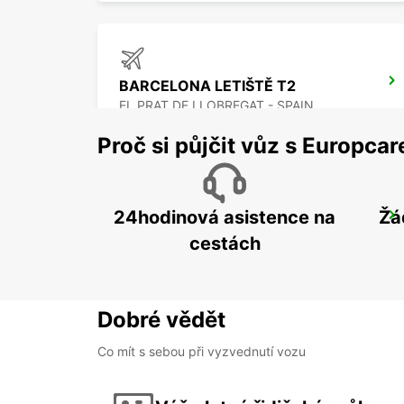
BARCELONA LETIŠTĚ T2
EL PRAT DE LLOBREGAT - SPAIN
Proč si půjčit vůz s Europca
24hodinová asistence na
Žá
MATARO
MATARO - SPAIN
cestách
Dobré vědět
Co mít s sebou při vyzvednutí vozu