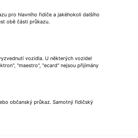
u pro hlavního řidiče a jakéhokoli dalšího
st obě části průkazu.
vyzvednutí vozidla. U některých vozidel
ktron", "maestro", "ecard" nejsou přijímány
nebo občanský průkaz. Samotný řidičský