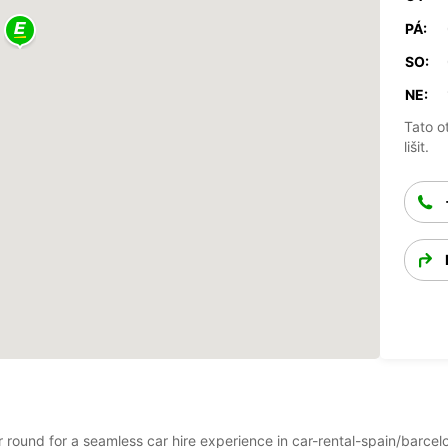
PÁ:
SO:
NE:
Tato o
lišit.
ar round for a seamless car hire experience in car-rental-spain/barc