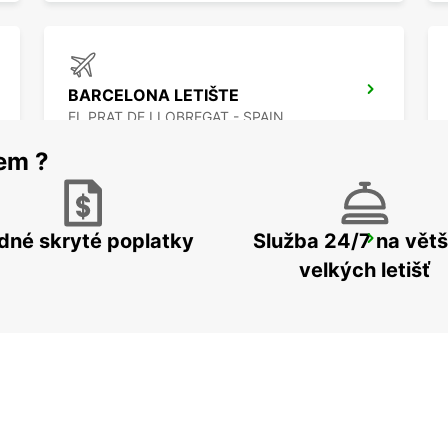
BARCELONA LETIŠTE
EL PRAT DE LLOBREGAT - SPAIN
rem ?
dné skryté poplatky
Služba 24/7 na větš
GERONA LETIŠTE
VILOBÍ D'ONYAR - SPAIN
velkých letišť