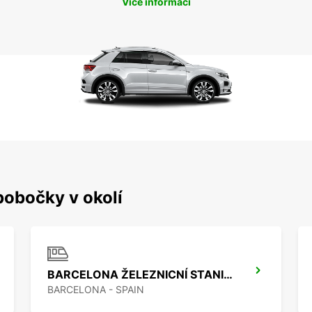
Více informací
pobočky v okolí
BARCELONA ŽELEZNICNÍ STANICE (STANICE D SANTS)
BARCELONA - SPAIN