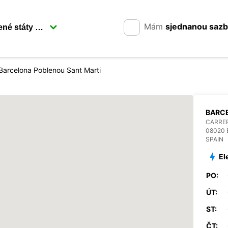
Mám
sjednanou saz
Barcelona Poblenou Sant Marti
BARC
CARRER
08020
SPAIN
El
PO:
ÚT:
ST:
ČT: