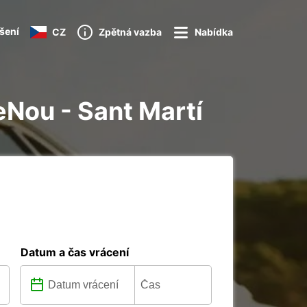
ášení
CZ
Zpětná vazba
Nabídka
leNou - Sant Martí
Datum a čas vrácení