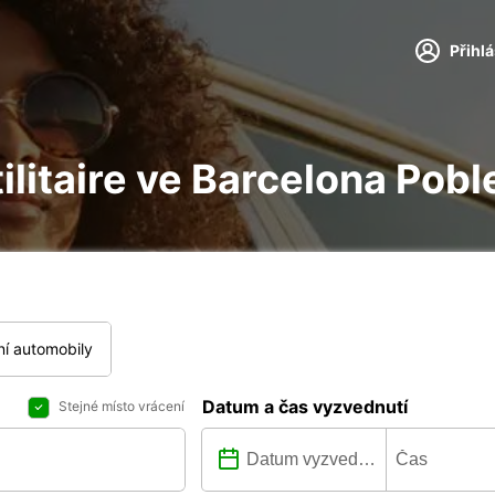
Přihl
tilitaire ve Barcelona Pob
í automobily
Datum a čas vyzvednutí
Stejné místo vrácení