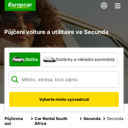
Půjčení voiture a utilitaire ve Secunda
Jaký typ vozidla?
Služba
Dodávky a nákladní automobily
Vyberte místo vyzvednutí
Půjčovna
Car Rental South
Secunda
Secunda
aut
Africa