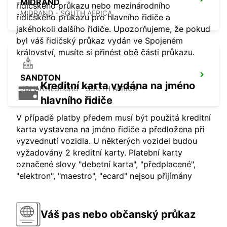
MIDRAND
řidičského průkazu nebo mezinárodního
MIDRAND - SOUTH AFRICA
řidičského průkazu pro hlavního řidiče a
jakéhokoli dalšího řidiče. Upozorňujeme, že pokud
byl váš řidičský průkaz vydán ve Spojeném
království, musíte si přinést obě části průkazu.
SANDTON
Kreditní karta vydána na jméno
JOHANNESBURG - SOUTH AFRICA
hlavního řidiče
V případě platby předem musí být použitá kreditní
karta vystavena na jméno řidiče a předložena při
vyzvednutí vozidla. U některých vozidel budou
vyžadovány 2 kreditní karty. Platební karty
označené slovy "debetní karta", "předplacené",
"elektron", "maestro", "ecard" nejsou přijímány
Váš pas nebo občanský průkaz