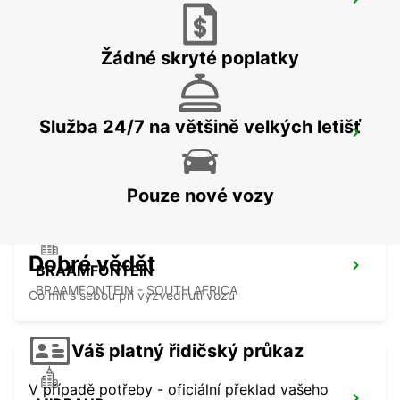
GREENSTONE
EDENVALE - SOUTH AFRICA
Žádné skryté poplatky
Služba 24/7 na většině velkých letišť
KRAMERVILLE
JOHANNESBURG - SOUTH AFRICA
Pouze nové vozy
Dobré vědět
BRAAMFONTEIN
BRAAMFONTEIN - SOUTH AFRICA
Co mít s sebou při vyzvednutí vozu
Váš platný řidičský průkaz
V případě potřeby - oficiální překlad vašeho