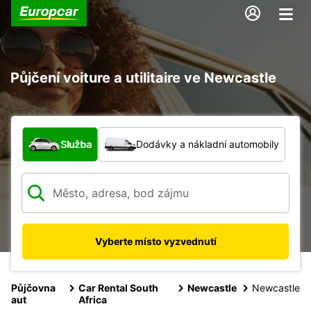
Půjčení voiture a utilitaire ve Newcastle
Jaký typ vozidla?
Služba
Dodávky a nákladní automobily
Vyberte místo vyzvednutí
Půjčovna
Car Rental South
Newcastle
Newcastle
aut
Africa