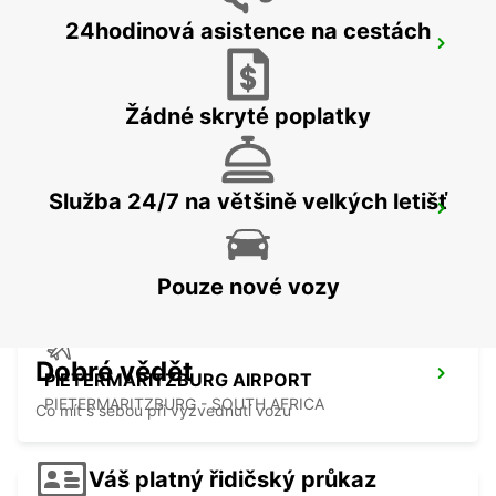
24hodinová asistence na cestách
MBABANE DOWNTOWN
MBABANE - ESWATINI
Žádné skryté poplatky
Služba 24/7 na většině velkých letišť
MKUZE
KWAZULU NATAL - SOUTH AFRICA
Pouze nové vozy
Dobré vědět
PIETERMARITZBURG AIRPORT
PIETERMARITZBURG - SOUTH AFRICA
Co mít s sebou při vyzvednutí vozu
Váš platný řidičský průkaz