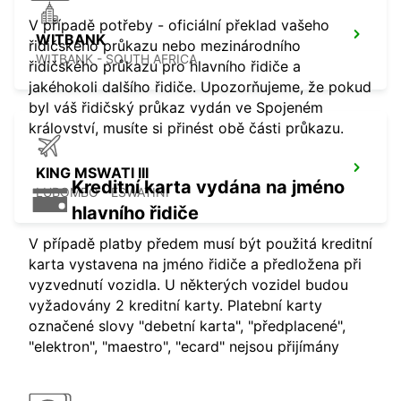
V případě potřeby - oficiální překlad vašeho
WITBANK
řidičského průkazu nebo mezinárodního
WITBANK - SOUTH AFRICA
řidičského průkazu pro hlavního řidiče a
jakéhokoli dalšího řidiče. Upozorňujeme, že pokud
byl váš řidičský průkaz vydán ve Spojeném
království, musíte si přinést obě části průkazu.
KING MSWATI III
Kreditní karta vydána na jméno
LUBOMBO - ESWATINI
hlavního řidiče
V případě platby předem musí být použitá kreditní
karta vystavena na jméno řidiče a předložena při
vyzvednutí vozidla. U některých vozidel budou
vyžadovány 2 kreditní karty. Platební karty
označené slovy "debetní karta", "předplacené",
"elektron", "maestro", "ecard" nejsou přijímány