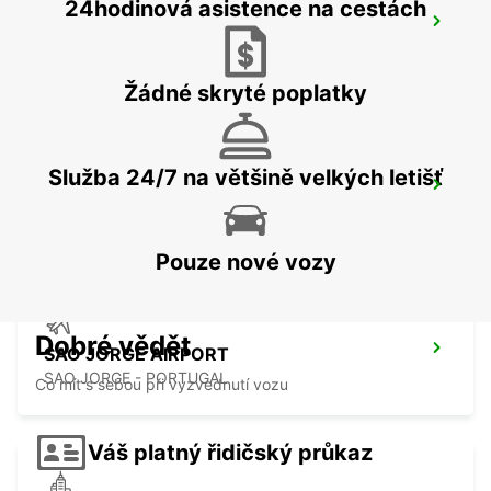
24hodinová asistence na cestách
PICO AIRPORT
PICO - PORTUGAL
Žádné skryté poplatky
Služba 24/7 na většině velkých letišť
SAO JORGE CITY
SAO JORGE - PORTUGAL
Pouze nové vozy
Dobré vědět
SAO JORGE AIRPORT
SAO JORGE - PORTUGAL
Co mít s sebou při vyzvednutí vozu
Váš platný řidičský průkaz