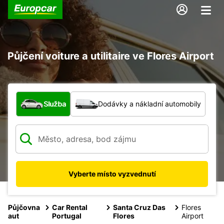
Půjčení voiture a utilitaire ve Flores Airport
Jaký typ vozidla?
Služba
Dodávky a nákladní automobily
Vyberte místo vyzvednutí
Půjčovna
Car Rental
Santa Cruz Das
Flores
aut
Portugal
Flores
Airport