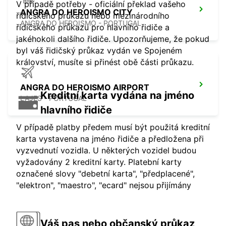
V případě potřeby - oficiální překlad vašeho
ANGRA DO HEROISMO CITY
řidičského průkazu nebo mezinárodního
ANGRA DO HEROISMO - PORTUGAL
řidičského průkazu pro hlavního řidiče a
jakéhokoli dalšího řidiče. Upozorňujeme, že pokud
byl váš řidičský průkaz vydán ve Spojeném
království, musíte si přinést obě části průkazu.
ANGRA DO HEROISMO AIRPORT
Kreditní karta vydána na jméno
LAJES - PORTUGAL
hlavního řidiče
V případě platby předem musí být použitá kreditní
karta vystavena na jméno řidiče a předložena při
vyzvednutí vozidla. U některých vozidel budou
vyžadovány 2 kreditní karty. Platební karty
označené slovy "debetní karta", "předplacené",
"elektron", "maestro", "ecard" nejsou přijímány
Váš pas nebo občanský průkaz