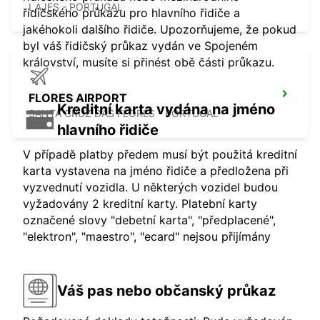
LAJES - PORTUGAL
řidičského průkazu pro hlavního řidiče a
jakéhokoli dalšího řidiče. Upozorňujeme, že pokud
byl váš řidičský průkaz vydán ve Spojeném
království, musíte si přinést obě části průkazu.
FLORES AIRPORT
Kreditní karta vydána na jméno
SANTA CRUZ DAS FLORES - PORTUGAL
hlavního řidiče
V případě platby předem musí být použitá kreditní
karta vystavena na jméno řidiče a předložena při
vyzvednutí vozidla. U některých vozidel budou
vyžadovány 2 kreditní karty. Platební karty
označené slovy "debetní karta", "předplacené",
"elektron", "maestro", "ecard" nejsou přijímány
Váš pas nebo občanský průkaz