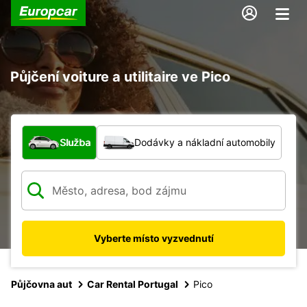
Půjčení voiture a utilitaire ve Pico
Jaký typ vozidla?
Služba
Dodávky a nákladní automobily
Vyberte místo vyzvednutí
Půjčovna aut
Car Rental Portugal
Pico