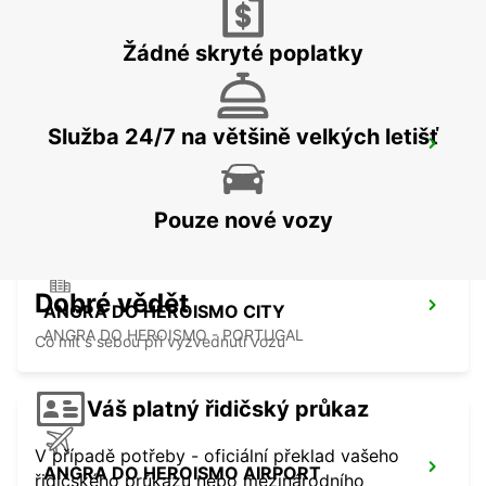
SAO JORGE - PORTUGAL
Žádné skryté poplatky
Služba 24/7 na většině velkých letišť
SAO JORGE AIRPORT
SAO JORGE - PORTUGAL
Pouze nové vozy
Dobré vědět
ANGRA DO HEROISMO CITY
ANGRA DO HEROISMO - PORTUGAL
Co mít s sebou při vyzvednutí vozu
Váš platný řidičský průkaz
V případě potřeby - oficiální překlad vašeho
ANGRA DO HEROISMO AIRPORT
řidičského průkazu nebo mezinárodního