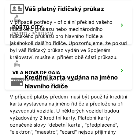
Váš platný řidičský průkaz
V případě potřeby - oficiální překlad vašeho
PORTO CITY
řidičského průkazu nebo mezinárodního
PORTO - PORTUGAL
řidičského průkazu pro hlavního řidiče a
jakéhokoli dalšího řidiče. Upozorňujeme, že pokud
byl váš řidičský průkaz vydán ve Spojeném
království, musíte si přinést obě části průkazu.
VILA NOVA DE GAIA
Kreditní karta vydána na jméno
VILA NOVA DE GAIA - PORTUGAL
hlavního řidiče
V případě platby předem musí být použitá kreditní
karta vystavena na jméno řidiče a předložena při
vyzvednutí vozidla. U některých vozidel budou
vyžadovány 2 kreditní karty. Platební karty
označené slovy "debetní karta", "předplacené",
"elektron", "maestro", "ecard" nejsou přijímány