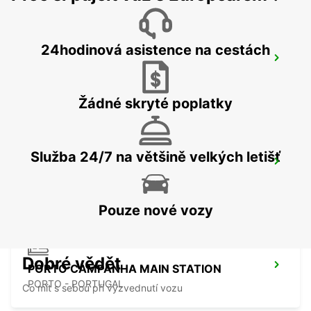
24hodinová asistence na cestách
PORTO MAIA SUPERSITE
MAIA - PORTUGAL
Žádné skryté poplatky
Služba 24/7 na většině velkých letišť
OPORTO LETIŠTE
MAIA - PORTUGAL
Pouze nové vozy
Dobré vědět
PORTO CAMPANHA MAIN STATION
PORTO - PORTUGAL
Co mít s sebou při vyzvednutí vozu