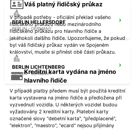
Váš platný řidičský průkaz
V případě potřeby - oficiální překlad vašeho
BERLIN HELLERSDORF
řidičského průkazu nebo mezinárodního
BERLIN - GERMANY
řidičského průkazu pro hlavního řidiče a
jakéhokoli dalšího řidiče. Upozorňujeme, že pokud
byl váš řidičský průkaz vydán ve Spojeném
království, musíte si přinést obě části průkazu.
BERLIN LICHTENBERG
Kreditní karta vydána na jméno
BERLIN - GERMANY
hlavního řidiče
V případě platby předem musí být použitá kreditní
karta vystavena na jméno řidiče a předložena při
vyzvednutí vozidla. U některých vozidel budou
vyžadovány 2 kreditní karty. Platební karty
označené slovy "debetní karta", "předplacené",
"elektron", "maestro", "ecard" nejsou přijímány