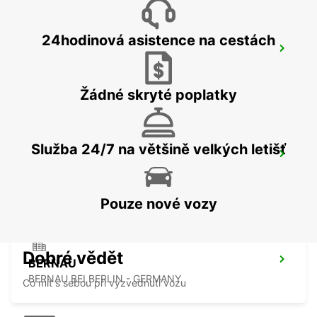
24hodinová asistence na cestách
NEUBRANDENBURG
NEUBRANDENBURG - GERMANY
Žádné skryté poplatky
Služba 24/7 na většině velkých letišť
GREIFSWALD
GREIFSWALD - GERMANY
Pouze nové vozy
Dobré vědět
BERNAU
BERNAU BEI BERLIN - GERMANY
Co mít s sebou při vyzvednutí vozu