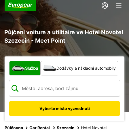
Půjčení voiture a utilitaire ve Hotel Novotel
Szczecin - Meet Point
Jaký typ vozidla?
Služba
Dodávky a nákladní automobily
Vyberte místo vyzvednutí
Půjčovna
Car Rental
Szczecin
Hotel Novotel