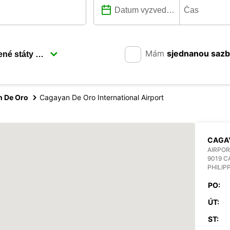
Mám
sjednanou saz
 De Oro
Cagayan De Oro International Airport
CAGAY
AIRPOR
9019 C
PHILIP
PO:
ÚT:
ST: