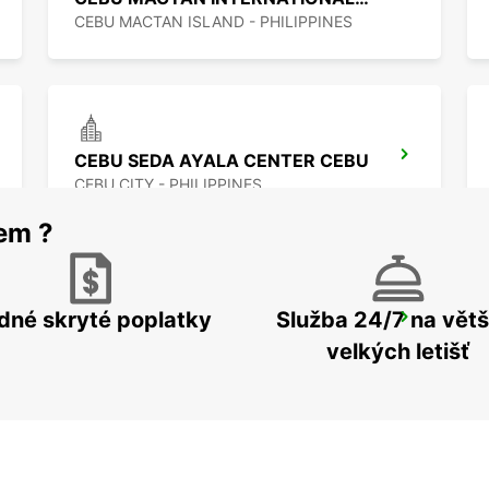
CEBU MACTAN ISLAND - PHILIPPINES
CEBU SEDA AYALA CENTER CEBU
CEBU CITY - PHILIPPINES
rem ?
dné skryté poplatky
Služba 24/7 na větš
DAVAO SEDA ABREEZA HOTEL
DAVAO - PHILIPPINES
velkých letišť