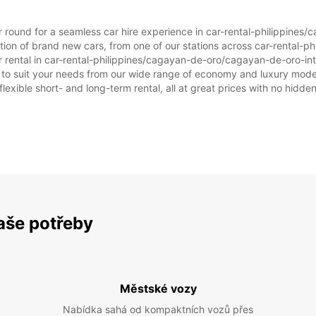
ear round for a seamless car hire experience in car-rental-philippine
ction of brand new cars, from one of our stations across car-rental
ar rental in car-rental-philippines/cagayan-de-oro/cagayan-de-oro-inte
ar to suit your needs from our wide range of economy and luxury model
flexible short- and long-term rental, all at great prices with no hidde
vaše potřeby
Městské vozy
Nabídka sahá od kompaktních vozů přes