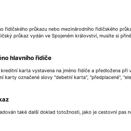
ho řidičského průkazu nebo mezinárodního řidičského průkaz
ičský průkaz vydán ve Spojeném království, musíte si přiné
no hlavního řidiče
kreditní karta vystavena na jméno řidiče a předložena při 
í karty označené slovy "debetní karta", "předplacené", "ele
kaz
dován také další doklad totožnosti, jako je cestovní pas 