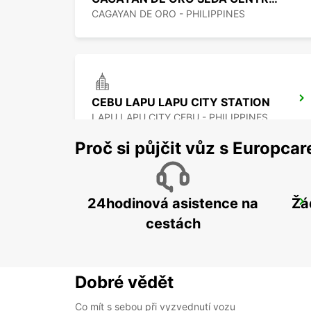
CAGAYAN DE ORO - PHILIPPINES
CEBU LAPU LAPU CITY STATION
LAPU LAPU CITY CEBU - PHILIPPINES
Proč si půjčit vůz s Europca
24hodinová asistence na
Žá
DAVAO INTERNATIONAL AIRPORT
DAVAO - PHILIPPINES
cestách
Dobré vědět
Co mít s sebou při vyzvednutí vozu