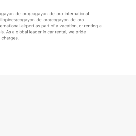
s/cagayan-de-oro/cagayan-de-oro-international-
-philippines/cagayan-de-oro/cagayan-de-oro-
rnational-airport as part of a vacation, or renting a
s. As a global leader in car rental, we pride
n charges.