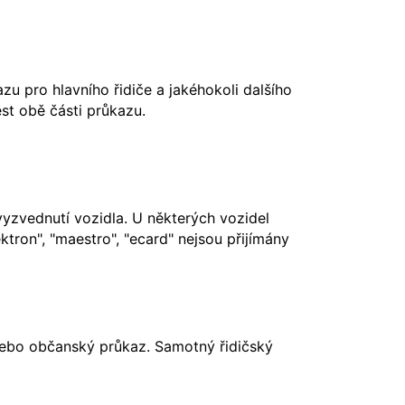
u pro hlavního řidiče a jakéhokoli dalšího
st obě části průkazu.
vyzvednutí vozidla. U některých vozidel
ktron", "maestro", "ecard" nejsou přijímány
nebo občanský průkaz. Samotný řidičský