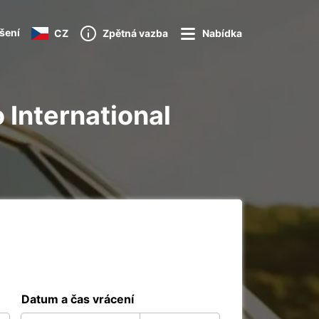
ášení
CZ
Zpětná vazba
Nabídka
o International
Datum a čas vrácení