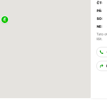
ČT:
PÁ:
SO:
NE:
Tato o
lišit.