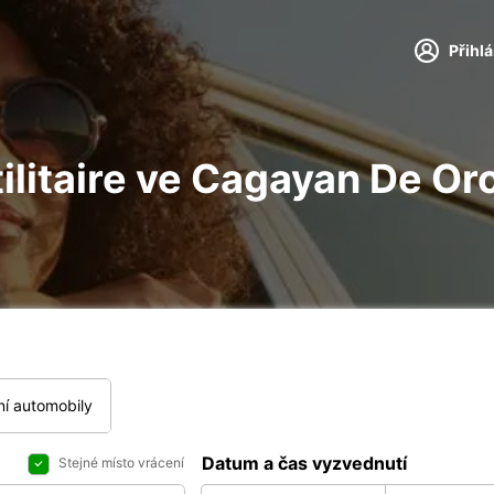
Přihl
tilitaire ve Cagayan De Or
í automobily
Datum a čas vyzvednutí
Stejné místo vrácení