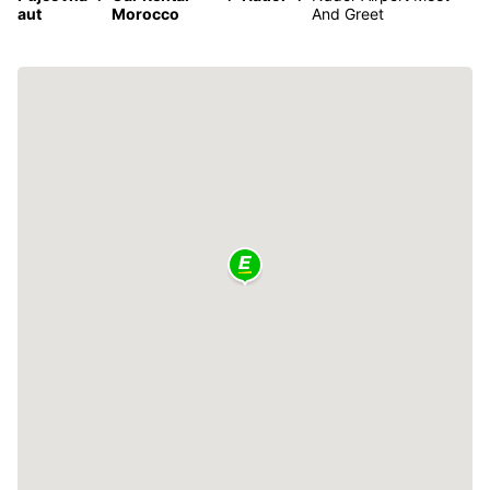
aut
Morocco
And Greet