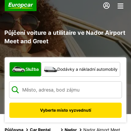
Půjčení voiture a utilitaire ve Nador Airport
Meet and Greet
Jaký typ vozidla?
Služba
Dodávky a nákladní automobily
Vyberte místo vyzvednutí
Půjčovna
Car Rental
Nador
Nador Airport Meet