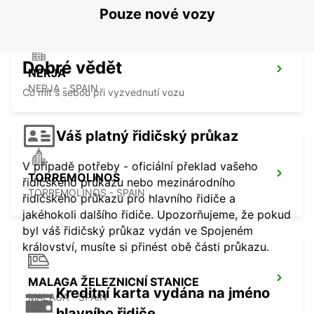
Pouze nové vozy
Dobré vědět
NERJA
NERJA - SPAIN
Co mít s sebou při vyzvednutí vozu
Váš platný řidičský průkaz
V případě potřeby - oficiální překlad vašeho
TORREMOLINOS
řidičského průkazu nebo mezinárodního
TORREMOLINOS - SPAIN
řidičského průkazu pro hlavního řidiče a
jakéhokoli dalšího řidiče. Upozorňujeme, že pokud
byl váš řidičský průkaz vydán ve Spojeném
království, musíte si přinést obě části průkazu.
MALAGA ŽELEZNICNÍ STANICE
Kreditní karta vydána na jméno
MALAGA - SPAIN
hlavního řidiče