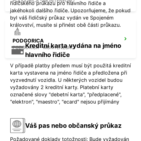
PODGORICA - MONTENEGRO
řidičského průkazu pro hlavního řidiče a
jakéhokoli dalšího řidiče. Upozorňujeme, že pokud
byl váš řidičský průkaz vydán ve Spojeném
království, musíte si přinést obě části průkazu.
PODGORICA
Kreditní karta vydána na jméno
PODGORICA - MONTENEGRO
hlavního řidiče
V případě platby předem musí být použitá kreditní
karta vystavena na jméno řidiče a předložena při
vyzvednutí vozidla. U některých vozidel budou
vyžadovány 2 kreditní karty. Platební karty
označené slovy "debetní karta", "předplacené",
"elektron", "maestro", "ecard" nejsou přijímány
Váš pas nebo občanský průkaz
Požadované doklady totožnosti: Bude vyžadován