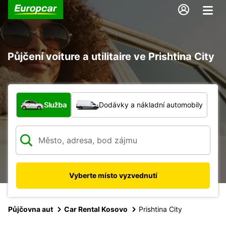
Půjčení voiture a utilitaire ve Prishtina City
Jaký typ vozidla?
Služba
Dodávky a nákladní automobily
Vyberte místo vyzvednutí
Půjčovna aut
Car Rental Kosovo
Prishtina City