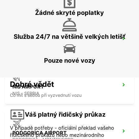
SKOPJE - MACEDONIA
Žádné skryté poplatky
Služba 24/7 na většině velkých letišť
SKOPJE INTERNATIONAL AIRPORT
SKOPJE - MACEDONIA
Pouze nové vozy
Dobré vědět
NIS AIRPORT
NIS - SERBIA
Co mít s sebou při vyzvednutí vozu
Váš platný řidičský průkaz
V případě potřeby - oficiální překlad vašeho
PODGORICA AIRPORT
řidičského průkazu nebo mezinárodního