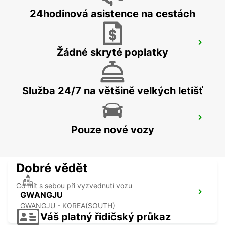
24hodinová asistence na cestách
YEOSU EXPO STATION
Žádné skryté poplatky
YEOSU - KOREA(SOUTH)
Služba 24/7 na většině velkých letišť
KANSAI INTERNATIONAL AIRPORT
Pouze nové vozy
IZUMISANO - JAPAN
Dobré vědět
Co mít s sebou při vyzvednutí vozu
GWANGJU
GWANGJU - KOREA(SOUTH)
Váš platný řidičský průkaz