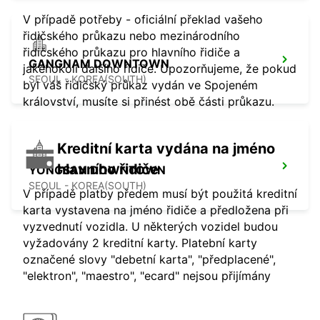
V případě potřeby - oficiální překlad vašeho
řidičského průkazu nebo mezinárodního
řidičského průkazu pro hlavního řidiče a
GANGNAM DOWNTOWN
jakéhokoli dalšího řidiče. Upozorňujeme, že pokud
SEOUL - KOREA(SOUTH)
byl váš řidičský průkaz vydán ve Spojeném
království, musíte si přinést obě části průkazu.
Kreditní karta vydána na jméno
hlavního řidiče
YONGSAN DOWNTOWN
SEOUL - KOREA(SOUTH)
V případě platby předem musí být použitá kreditní
karta vystavena na jméno řidiče a předložena při
vyzvednutí vozidla. U některých vozidel budou
vyžadovány 2 kreditní karty. Platební karty
označené slovy "debetní karta", "předplacené",
"elektron", "maestro", "ecard" nejsou přijímány