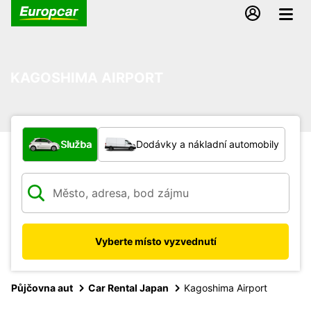
KAGOSHIMA AIRPORT
Jaký typ vozidla?
Služba
Dodávky a nákladní automobily
Vyberte místo vyzvednutí
Půjčovna aut
Car Rental Japan
Kagoshima Airport