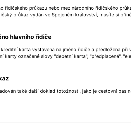
ho řidičského průkazu nebo mezinárodního řidičského průkaz
ičský průkaz vydán ve Spojeném království, musíte si přiné
no hlavního řidiče
kreditní karta vystavena na jméno řidiče a předložena při 
í karty označené slovy "debetní karta", "předplacené", "ele
kaz
dován také další doklad totožnosti, jako je cestovní pas 