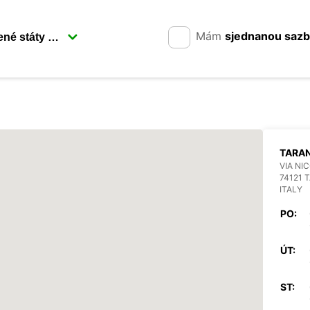
Mám
sjednanou saz
TARA
VIA NIC
74121 
ITALY
PO:
ÚT:
ST: