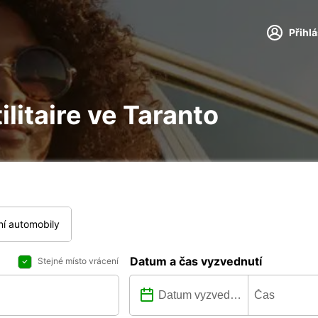
Přihl
ilitaire ve Taranto
í automobily
Datum a čas vyzvednutí
Stejné místo vrácení