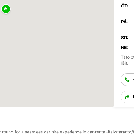
ČT:
PÁ:
SO:
NE:
Tato o
lišit.
ar round for a seamless car hire experience in car-rental-italy/tarant