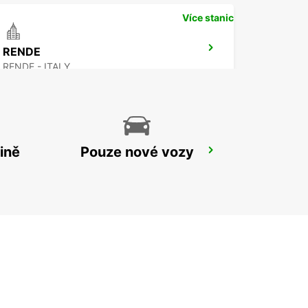
Více stanic
RENDE
RENDE - ITALY
ině
Pouze nové vozy
LAMEZIA TERME LETIŠTE
LAMEZIA TERME - ITALY