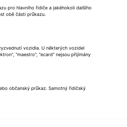
u pro hlavního řidiče a jakéhokoli dalšího
st obě části průkazu.
vyzvednutí vozidla. U některých vozidel
ktron", "maestro", "ecard" nejsou přijímány
nebo občanský průkaz. Samotný řidičský