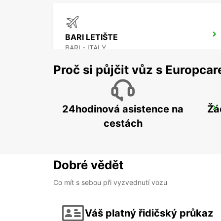
BARI LETIŠTE
BARI - ITALY
Proč si půjčit vůz s Europca
24hodinová asistence na
Žá
FOGGIA
FOGGIA - ITALY
cestách
Dobré vědět
Co mít s sebou při vyzvednutí vozu
Váš platný řidičský průkaz