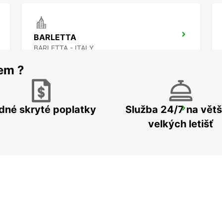
BARLETTA
BARLETTA - ITALY
rem ?
dné skryté poplatky
Služba 24/7 na větš
LAMEZIA
LAMEZIA TERME - ITALY
velkých letišť