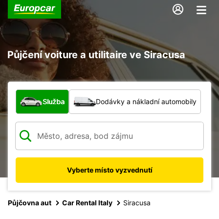
Půjčení voiture a utilitaire ve Siracusa
Jaký typ vozidla?
Služba
Dodávky a nákladní automobily
Vyberte místo vyzvednutí
Půjčovna aut
Car Rental Italy
Siracusa