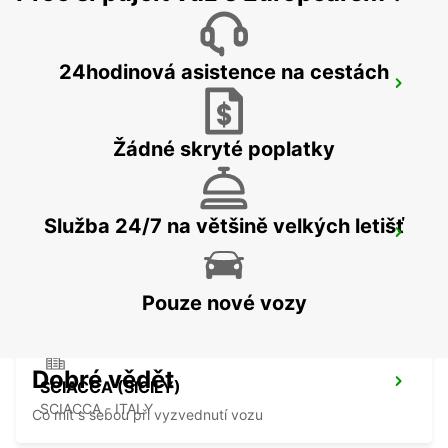
24hodinová asistence na cestách
MALTA INTERNATIONAL AIRPORT
GUDJA MALTA - MALTA
Žádné skryté poplatky
Služba 24/7 na většině velkých letišť
CEFALÙ (SICILY)
CEFALÙ - ITALY
Pouze nové vozy
Dobré vědět
SCIACCA (SICILY)
SCIACCA - ITALY
Co mít s sebou při vyzvednutí vozu