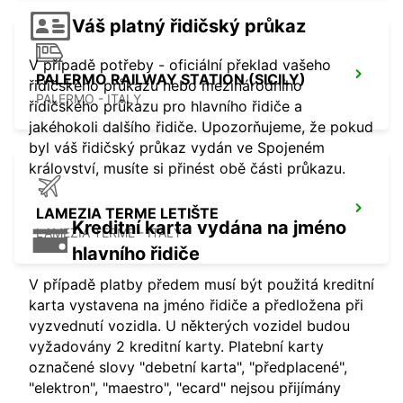
Váš platný řidičský průkaz
V případě potřeby - oficiální překlad vašeho
PALERMO RAILWAY STATION (SICILY)
řidičského průkazu nebo mezinárodního
PALERMO - ITALY
řidičského průkazu pro hlavního řidiče a
jakéhokoli dalšího řidiče. Upozorňujeme, že pokud
byl váš řidičský průkaz vydán ve Spojeném
království, musíte si přinést obě části průkazu.
LAMEZIA TERME LETIŠTE
Kreditní karta vydána na jméno
LAMEZIA TERME - ITALY
hlavního řidiče
V případě platby předem musí být použitá kreditní
karta vystavena na jméno řidiče a předložena při
vyzvednutí vozidla. U některých vozidel budou
vyžadovány 2 kreditní karty. Platební karty
označené slovy "debetní karta", "předplacené",
"elektron", "maestro", "ecard" nejsou přijímány