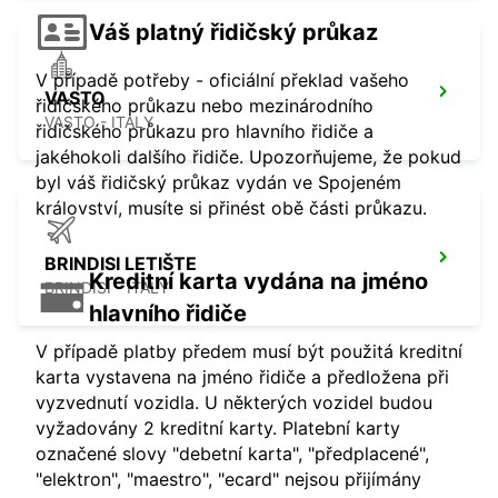
Váš platný řidičský průkaz
V případě potřeby - oficiální překlad vašeho
VASTO
řidičského průkazu nebo mezinárodního
VASTO - ITALY
řidičského průkazu pro hlavního řidiče a
jakéhokoli dalšího řidiče. Upozorňujeme, že pokud
byl váš řidičský průkaz vydán ve Spojeném
království, musíte si přinést obě části průkazu.
BRINDISI LETIŠTE
Kreditní karta vydána na jméno
BRINDISI - ITALY
hlavního řidiče
V případě platby předem musí být použitá kreditní
karta vystavena na jméno řidiče a předložena při
vyzvednutí vozidla. U některých vozidel budou
vyžadovány 2 kreditní karty. Platební karty
označené slovy "debetní karta", "předplacené",
"elektron", "maestro", "ecard" nejsou přijímány