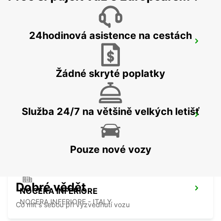
24hodinová asistence na cestách
AVELLINO
AVELLINO - ITALY
Žádné skryté poplatky
Služba 24/7 na většině velkých letišť
SALERNO
SALERNO - ITALY
Pouze nové vozy
Dobré vědět
NOCERA INFERIORE
NOCERA INFERIORE - ITALY
Co mít s sebou při vyzvednutí vozu