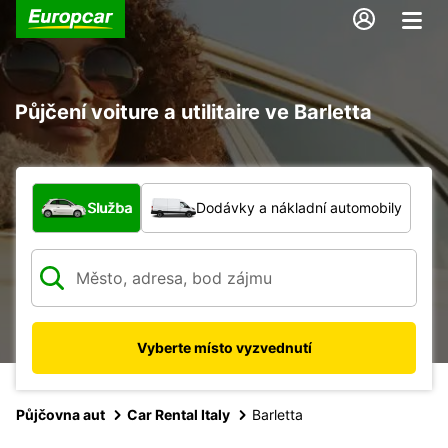
Půjčení voiture a utilitaire ve Barletta
Jaký typ vozidla?
Služba
Dodávky a nákladní automobily
Vyberte místo vyzvednutí
Půjčovna aut
Car Rental Italy
Barletta