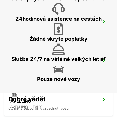
24hodinová asistence na cestách
FOGGIA
FOGGIA - ITALY
Žádné skryté poplatky
Služba 24/7 na většině velkých letišť
LECCE
LECCE - ITALY
Pouze nové vozy
Dobré vědět
AVELLINO
AVELLINO - ITALY
Co mít s sebou při vyzvednutí vozu