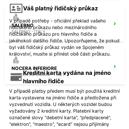
Váš platný řidičský průkaz
V případě potřeby - oficiální překlad vašeho
SALERNO
řidičského průkazu nebo mezinárodního
SALERNO - ITALY
řidičského průkazu pro hlavního řidiče a
jakéhokoli dalšího řidiče. Upozorňujeme, že pokud
byl váš řidičský průkaz vydán ve Spojeném
království, musíte si přinést obě části průkazu.
NOCERA INFERIORE
Kreditní karta vydána na jméno
NOCERA INFERIORE - ITALY
hlavního řidiče
V případě platby předem musí být použitá kreditní
karta vystavena na jméno řidiče a předložena při
vyzvednutí vozidla. U některých vozidel budou
vyžadovány 2 kreditní karty. Platební karty
označené slovy "debetní karta", "předplacené",
"elektron", "maestro", "ecard" nejsou přijímány