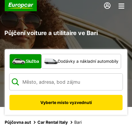
Půjčení voiture a utilitaire ve Bari
Jaký typ vozidla?
Služba
Dodávky a nákladní automobily
Vyberte místo vyzvednutí
Půjčovna aut
Car Rental Italy
Bari