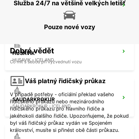
Služba 24/7 na většině velkých letišť
AKUREYRI
AKUREYRI - ICELAND
Pouze nové vozy
Dobré vědět
HUSAVIK
HUSAVIK - ICELAND
Co mít s sebou při vyzvednutí vozu
Váš platný řidičský průkaz
V případě potřeby - oficiální překlad vašeho
SAUDARKROKUR
řidičského průkazu nebo mezinárodního
SAUDARKROKUR - ICELAND
řidičského průkazu pro hlavního řidiče a
jakéhokoli dalšího řidiče. Upozorňujeme, že pokud
byl váš řidičský průkaz vydán ve Spojeném
království, musíte si přinést obě části průkazu.