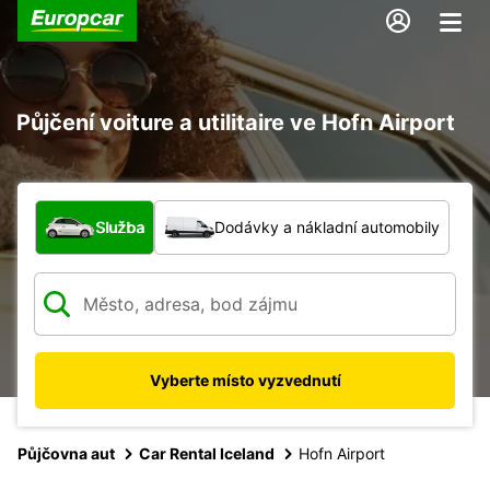
Půjčení voiture a utilitaire ve Hofn Airport
Jaký typ vozidla?
Služba
Dodávky a nákladní automobily
Vyberte místo vyzvednutí
Půjčovna aut
Car Rental Iceland
Hofn Airport