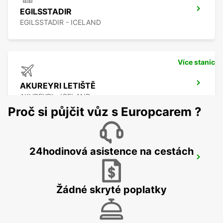
EGILSSTADIR
EGILSSTADIR - ICELAND
Více stanic
AKUREYRI LETIŠTĚ
AKUREYRI - ICELAND
Proč si půjčit vůz s Europcarem ?
24hodinová asistence na cestách
AKUREYRI HARBOUR
AKUREYRI - ICELAND
Žádné skryté poplatky