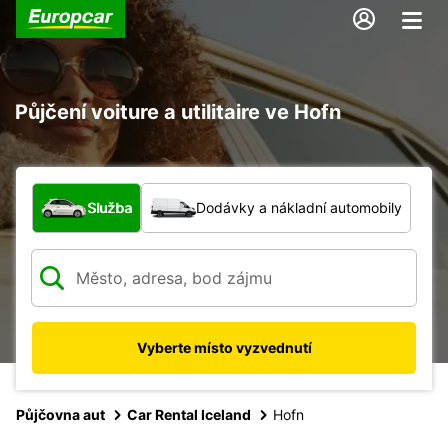
Půjčení voiture a utilitaire ve Hofn
Jaký typ vozidla?
Služba
Dodávky a nákladní automobily
Vyberte místo vyzvednutí
Půjčovna aut
Car Rental Iceland
Hofn