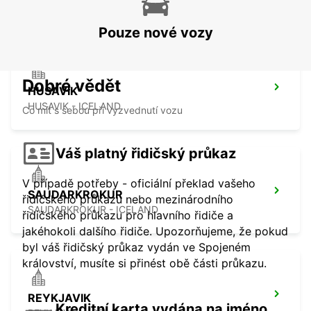
AKUREYRI - ICELAND
Pouze nové vozy
Dobré vědět
HUSAVIK
HUSAVIK - ICELAND
Co mít s sebou při vyzvednutí vozu
Váš platný řidičský průkaz
V případě potřeby - oficiální překlad vašeho
SAUDARKROKUR
řidičského průkazu nebo mezinárodního
SAUDARKROKUR - ICELAND
řidičského průkazu pro hlavního řidiče a
jakéhokoli dalšího řidiče. Upozorňujeme, že pokud
byl váš řidičský průkaz vydán ve Spojeném
království, musíte si přinést obě části průkazu.
REYKJAVIK
Kreditní karta vydána na jméno