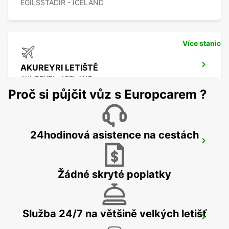
EGILSSTADIR - ICELAND
Více stanic
AKUREYRI LETIŠTĚ
AKUREYRI - ICELAND
Proč si půjčit vůz s Europcarem ?
24hodinová asistence na cestách
AKUREYRI HARBOUR
AKUREYRI - ICELAND
Žádné skryté poplatky
Služba 24/7 na většině velkých letišť
AKUREYRI