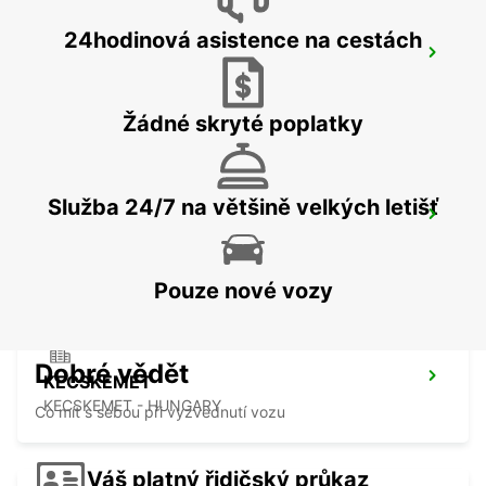
24hodinová asistence na cestách
MISKOLC
MISKOLC - HUNGARY
Žádné skryté poplatky
Služba 24/7 na většině velkých letišť
KOSICE AIRPORT
KOSICE - SLOVAK REPUBLIC
Pouze nové vozy
Dobré vědět
KECSKEMET
KECSKEMET - HUNGARY
Co mít s sebou při vyzvednutí vozu
Váš platný řidičský průkaz