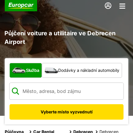
Půjčení voiture a utilitaire ve Debrecen
Airport
Jaký typ vozidla?
Služba
Dodávky a nákladní automobily
Vyberte místo vyzvednutí
Půjčovna
Car Rental
Debrecen
Debrecen