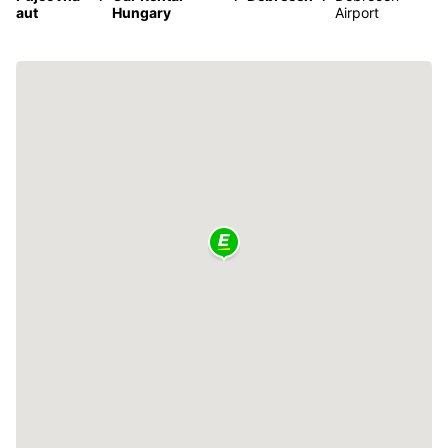
aut
Hungary
Airport