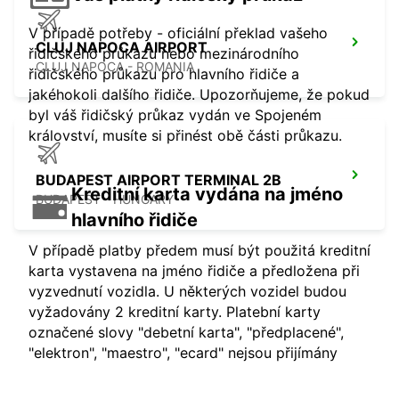
V případě potřeby - oficiální překlad vašeho
CLUJ NAPOCA AIRPORT
řidičského průkazu nebo mezinárodního
CLUJ NAPOCA - ROMANIA
řidičského průkazu pro hlavního řidiče a
jakéhokoli dalšího řidiče. Upozorňujeme, že pokud
byl váš řidičský průkaz vydán ve Spojeném
království, musíte si přinést obě části průkazu.
BUDAPEST AIRPORT TERMINAL 2B
Kreditní karta vydána na jméno
BUDAPEST - HUNGARY
hlavního řidiče
V případě platby předem musí být použitá kreditní
karta vystavena na jméno řidiče a předložena při
vyzvednutí vozidla. U některých vozidel budou
vyžadovány 2 kreditní karty. Platební karty
označené slovy "debetní karta", "předplacené",
"elektron", "maestro", "ecard" nejsou přijímány