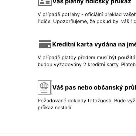
Váš platný řidičský průkaz
V případě potřeby - oficiální překlad vaše
řidiče. Upozorňujeme, že pokud byl váš řid
Kreditní karta vydána na jmé
V případě platby předem musí být použitá 
budou vyžadovány 2 kreditní karty. Platebn
Váš pas nebo občanský prů
Požadované doklady totožnosti: Bude vyža
průkaz nestačí.