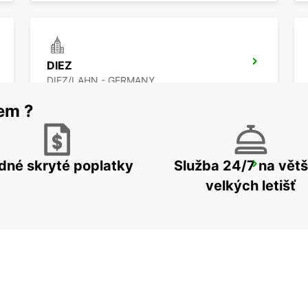
DIEZ
DIEZ/LAHN - GERMANY
rem ?
dné skryté poplatky
Služba 24/7 na větš
EUSKIRCHEN
EUSKIRCHEN - GERMANY
velkých letišť