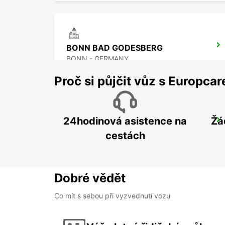
BONN BAD GODESBERG
BONN - GERMANY
Proč si půjčit vůz s Europca
24hodinová asistence na
Žá
BONN NORDSTADT
BONN - GERMANY
cestách
Dobré vědět
Co mít s sebou při vyzvednutí vozu