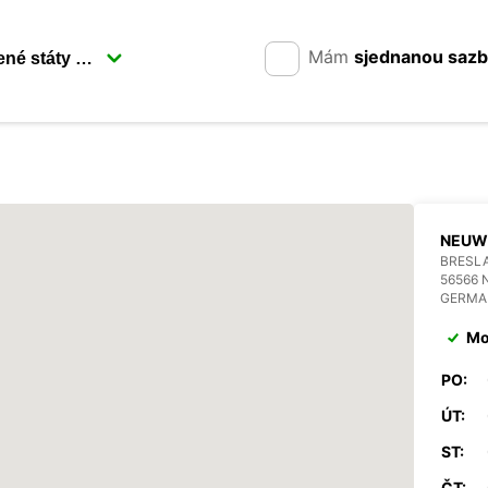
Mám
sjednanou saz
NEUW
BRESLA
56566 
GERMA
Mo
PO:
ÚT:
ST:
ČT: