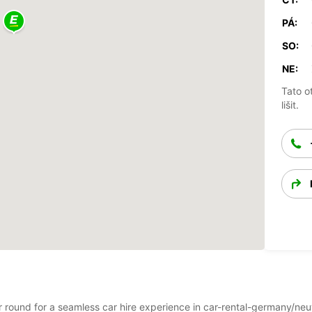
PÁ:
SO:
NE:
Tato o
lišit.
ear round for a seamless car hire experience in car-rental-germany/