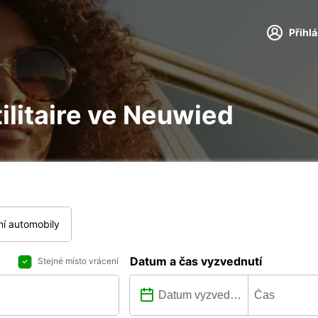
Přihl
tilitaire ve Neuwied
í automobily
Datum a čas vyzvednutí
Stejné místo vrácení