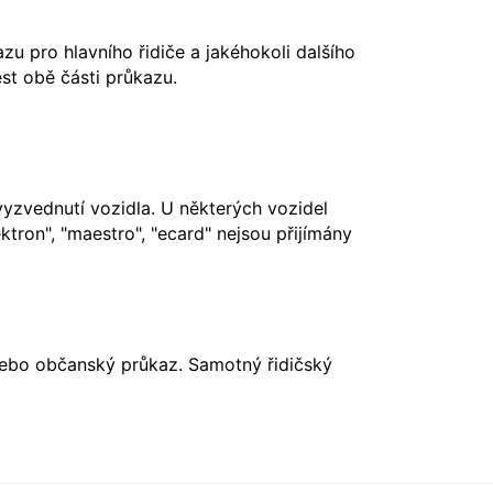
u pro hlavního řidiče a jakéhokoli dalšího
st obě části průkazu.
vyzvednutí vozidla. U některých vozidel
ktron", "maestro", "ecard" nejsou přijímány
nebo občanský průkaz. Samotný řidičský