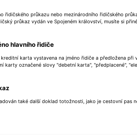
ho řidičského průkazu nebo mezinárodního řidičského průkaz
ičský průkaz vydán ve Spojeném království, musíte si přiné
no hlavního řidiče
kreditní karta vystavena na jméno řidiče a předložena při 
í karty označené slovy "debetní karta", "předplacené", "ele
kaz
dován také další doklad totožnosti, jako je cestovní pas 