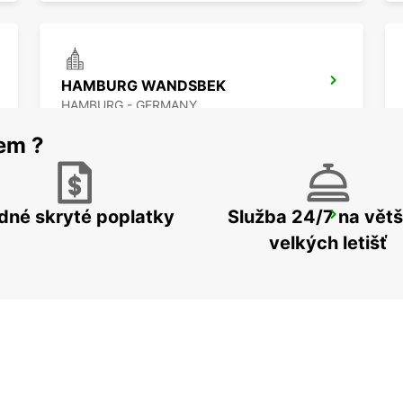
HAMBURG WANDSBEK
HAMBURG - GERMANY
rem ?
dné skryté poplatky
Služba 24/7 na větš
HAMBURG HAMMERBROOK
HAMBURG - GERMANY
velkých letišť