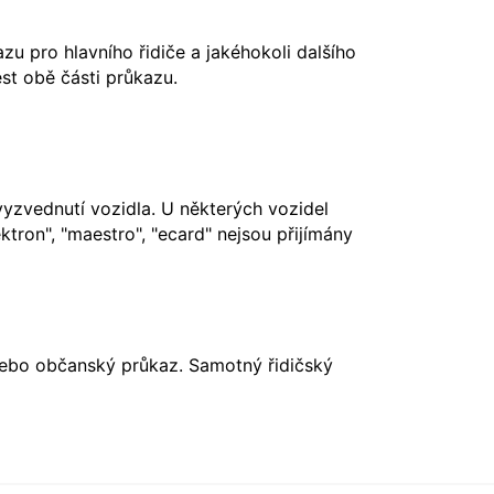
u pro hlavního řidiče a jakéhokoli dalšího
st obě části průkazu.
vyzvednutí vozidla. U některých vozidel
ktron", "maestro", "ecard" nejsou přijímány
nebo občanský průkaz. Samotný řidičský