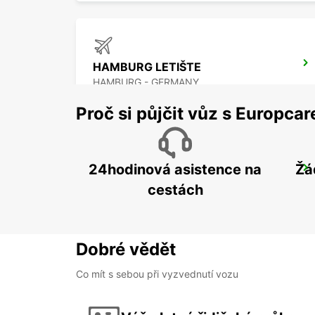
HAMBURG LETIŠTE
HAMBURG - GERMANY
Proč si půjčit vůz s Europca
24hodinová asistence na
Žá
SCHWERIN
SCHWERIN LANKOW - GERMANY
cestách
Dobré vědět
Co mít s sebou při vyzvednutí vozu