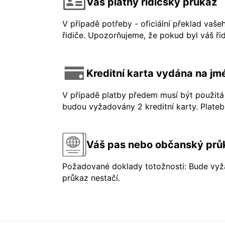
Váš platný řidičský průkaz
V případě potřeby - oficiální překlad vaše
řidiče. Upozorňujeme, že pokud byl váš řid
Kreditní karta vydána na jmé
V případě platby předem musí být použitá 
budou vyžadovány 2 kreditní karty. Platebn
Váš pas nebo občanský prů
Požadované doklady totožnosti: Bude vyža
průkaz nestačí.