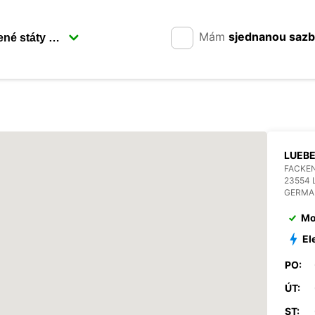
Mám
sjednanou saz
LUEB
FACKEN
23554 
GERMA
Mo
El
PO:
ÚT:
ST: