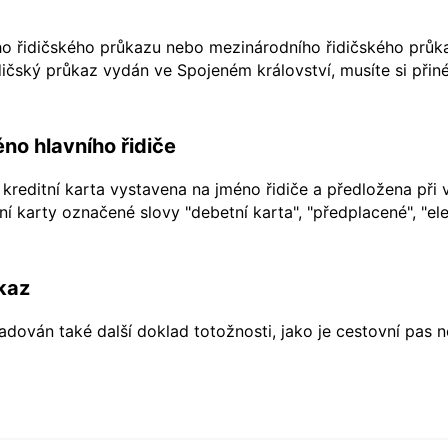
ho řidičského průkazu nebo mezinárodního řidičského průkaz
ičský průkaz vydán ve Spojeném království, musíte si přiné
no hlavního řidiče
kreditní karta vystavena na jméno řidiče a předložena při 
í karty označené slovy "debetní karta", "předplacené", "ele
kaz
dován také další doklad totožnosti, jako je cestovní pas 