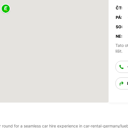
ČT:
PÁ:
SO:
NE:
Tato o
lišit.
ear round for a seamless car hire experience in car-rental-germany/l