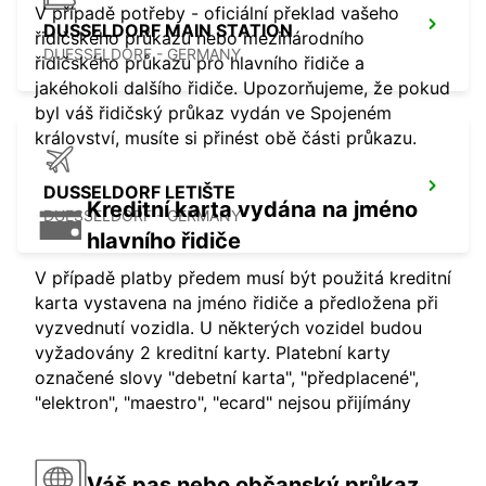
V případě potřeby - oficiální překlad vašeho
DUSSELDORF MAIN STATION
řidičského průkazu nebo mezinárodního
DUESSELDORF - GERMANY
řidičského průkazu pro hlavního řidiče a
jakéhokoli dalšího řidiče. Upozorňujeme, že pokud
byl váš řidičský průkaz vydán ve Spojeném
království, musíte si přinést obě části průkazu.
DUSSELDORF LETIŠTE
Kreditní karta vydána na jméno
DUESSELDORF - GERMANY
hlavního řidiče
V případě platby předem musí být použitá kreditní
karta vystavena na jméno řidiče a předložena při
vyzvednutí vozidla. U některých vozidel budou
vyžadovány 2 kreditní karty. Platební karty
označené slovy "debetní karta", "předplacené",
"elektron", "maestro", "ecard" nejsou přijímány
Váš pas nebo občanský průkaz