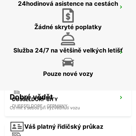
24hodinová asistence na cestách
AACHEN
AACHEN - GERMANY
Žádné skryté poplatky
Služba 24/7 na většině velkých letišť
KREFELD
KREFELD - GERMANY
Pouze nové vozy
Dobré vědět
DUSSELDORF CITY
DUESSELDORF - GERMANY
Co mít s sebou při vyzvednutí vozu
Váš platný řidičský průkaz