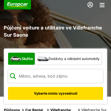
Půjčení voiture a utilitaire ve Villefranche
Sur Saone
Jaký typ vozidla?
Služba
Dodávky a nákladní automobily
Vyberte místo vyzvednutí
Půjčovna
Car Rental
Villefranche
Villefranche Sur