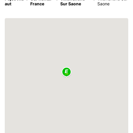
aut
France
Sur Saone
Saone