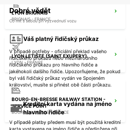
Dobré vědět
LYON BRIGNAIS
BRIGNAIS - FRANCE
Co mít s sebou při vyzvednutí vozu
Váš platný řidičský průkaz
V případě potřeby - oficiální překlad vašeho
LYON LETIŠTE (SAINT EXUPERY)
řidičského průkazu nebo mezinárodního
LYON - FRANCE
řidičského průkazu pro hlavního řidiče a
jakéhokoli dalšího řidiče. Upozorňujeme, že pokud
byl váš řidičský průkaz vydán ve Spojeném
království, musíte si přinést obě části průkazu.
BOURG-EN-BRESSE RAILWAY STATION -
Kreditní karta vydána na jméno
SERVICE POINT
hlavního řidiče
BOURG EN BRESSE - FRANCE
V případě platby předem musí být použitá kreditní
karta vystavena na jméno řidiče a předložena při