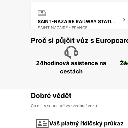
SAINT-NAZAIRE RAILWAY STATION
SAINT NAZAIRE - FRANCE
Proč si půjčit vůz s Europca
24hodinová asistence na
Žá
VANNES RAILWAY STATION
VANNES - FRANCE
cestách
Dobré vědět
Co mít s sebou při vyzvednutí vozu
Váš platný řidičský průkaz