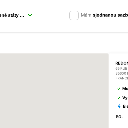
Mám
sjednanou saz
REDO
69 RUE
35600
FRANC
Mo
Vy
El
PO: