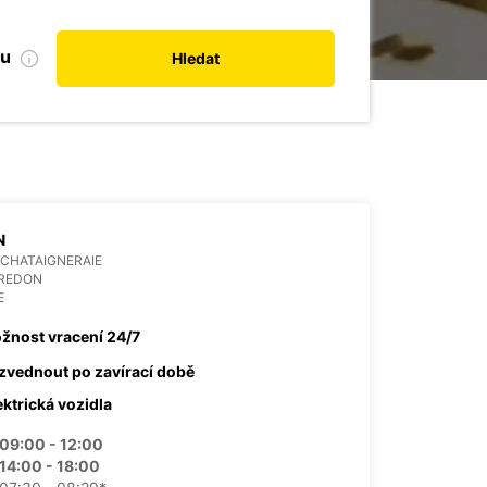
bu
Hledat
N
 CHATAIGNERAIE
 REDON
E
žnost vracení 24/7
zvednout po zavírací době
ektrická vozidla
09:00 - 12:00
14:00 - 18:00