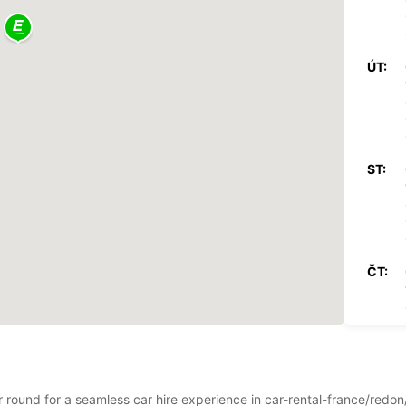
ÚT:
ST:
ČT:
PÁ:
ar round for a seamless car hire experience in car-rental-france/red