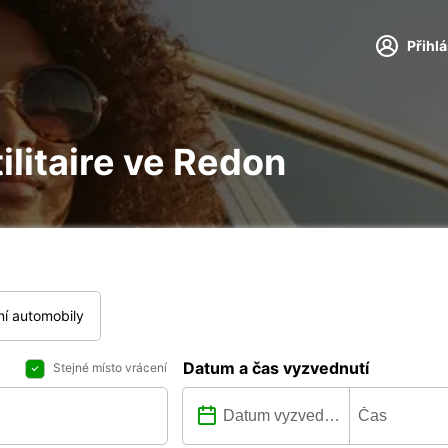
Přihl
tilitaire ve Redon
í automobily
Datum a čas vyzvednutí
Stejné místo vrácení