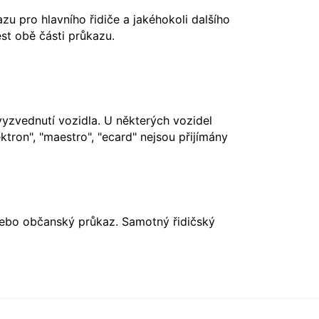
u pro hlavního řidiče a jakéhokoli dalšího
st obě části průkazu.
vyzvednutí vozidla. U některých vozidel
ktron", "maestro", "ecard" nejsou přijímány
nebo občanský průkaz. Samotný řidičský