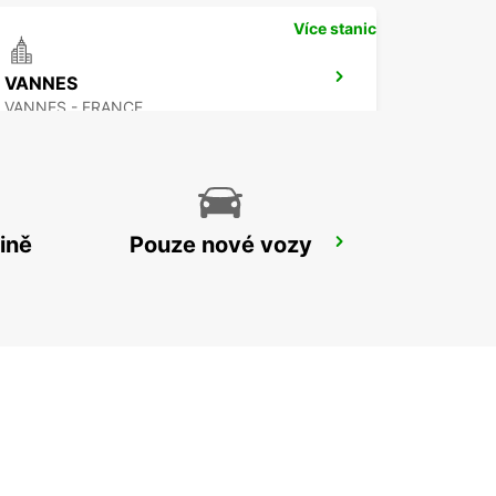
Více stanic
VANNES
VANNES - FRANCE
ině
Pouze nové vozy
RENNES AIRPORT
SAINT JACQUES DE LA LANDE - FRANCE