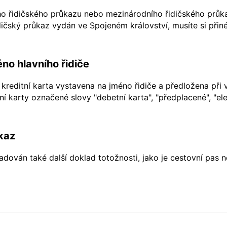
ho řidičského průkazu nebo mezinárodního řidičského průkaz
ičský průkaz vydán ve Spojeném království, musíte si přiné
no hlavního řidiče
kreditní karta vystavena na jméno řidiče a předložena při 
í karty označené slovy "debetní karta", "předplacené", "ele
kaz
dován také další doklad totožnosti, jako je cestovní pas 