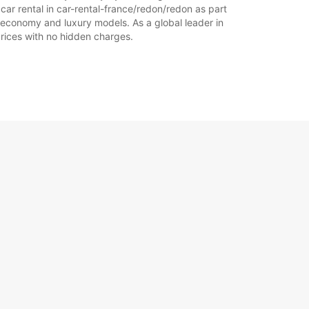
07:30 - 08:59*
car rental in car-rental-france/redon/redon as part
12:01 - 13:59*
of economy and luxury models. As a global leader in
18:01 - 21:00*
 prices with no hidden charges.
09:00 - 12:00
14:00 - 18:00
07:30 - 08:59*
12:01 - 13:59*
18:01 - 21:00*
Zavřeno
07:30 - 21:00*
platky
tevírací doba se může během státních svátků
+33 (0) 299710100
Itinerář