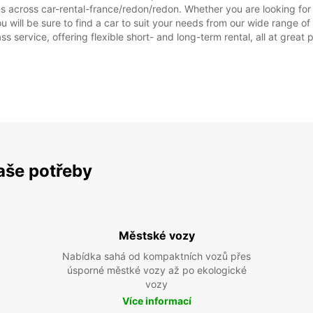
ns across car-rental-france/redon/redon. Whether you are looking for 
you will be sure to find a car to suit your needs from our wide range 
ss service, offering flexible short- and long-term rental, all at great
SO:
NE:
vaše potřeby
*S pří
Tato o
lišit.
Městské vozy
Nabídka sahá od kompaktních vozů přes
úsporné městké vozy až po ekologické
vozy
Více informací