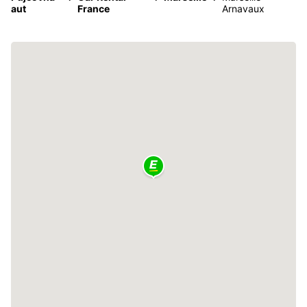
aut
France
Arnavaux