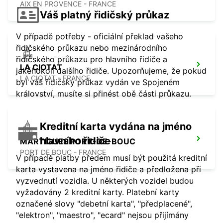
AIX EN PROVENCE - FRANCE
Váš platný řidičský průkaz
V případě potřeby - oficiální překlad vašeho
řidičského průkazu nebo mezinárodního
řidičského průkazu pro hlavního řidiče a
LA CIOTAT
jakéhokoli dalšího řidiče. Upozorňujeme, že pokud
LA CIOTAT - FRANCE
byl váš řidičský průkaz vydán ve Spojeném
království, musíte si přinést obě části průkazu.
Kreditní karta vydána na jméno
hlavního řidiče
MARTIGUES PORT-DE-BOUC
PORT DE BOUC - FRANCE
V případě platby předem musí být použitá kreditní
karta vystavena na jméno řidiče a předložena při
vyzvednutí vozidla. U některých vozidel budou
vyžadovány 2 kreditní karty. Platební karty
označené slovy "debetní karta", "předplacené",
"elektron", "maestro", "ecard" nejsou přijímány