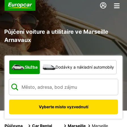
Půjčení voiture a utilitaire ve Marseille
Arnavaux
Jaký typ vozidla?
Služba
Dodávky a nákladní automobily
Vyberte místo vyzvednutí
Půjčovna
Car Rental
Marseille
Marseille