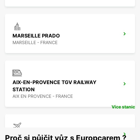
MARSEILLE PRADO
MARSEILLE - FRANCE
AIX-EN-PROVENCE TGV RAILWAY
STATION
AIX EN PROVENCE - FRANCE
Více stanic
MARSEILLE LETIŠTE
Proč si půjčit vůz s Europcarem ?