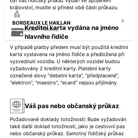
byl váš řidičský průkaz vydán ve Spojeném
království, musíte si přinést obě části průkazu.
BORDEAUX LE HAILLAN
Kreditní karta vydána na jméno
LE HAILLAN - FRANCE
hlavního řidiče
V případě platby předem musí být použitá kreditní
karta vystavena na jméno řidiče a předložena při
vyzvednutí vozidla. U některých vozidel budou
vyžadovány 2 kreditní karty. Platební karty
označené slovy "debetní karta", "předplacené",
"elektron", "maestro", "ecard" nejsou přijímány
Váš pas nebo občanský průkaz
Požadované doklady totožnosti: Bude vyžadován
také další doklad totožnosti, jako je cestovní pas
nebo občanský průkaz. Samotný řidičský průkaz