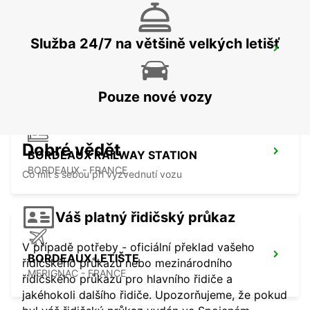
Služba 24/7 na většině velkých letišť
LIBOURNE RAILWAY STATION
LIBOURNE - FRANCE
Pouze nové vozy
Dobré vědět
BORDEAUX RAILWAY STATION
BORDEAUX - FRANCE
Co mít s sebou při vyzvednutí vozu
Váš platný řidičský průkaz
V případě potřeby - oficiální překlad vašeho
BORDEAUX LETIŠTE
řidičského průkazu nebo mezinárodního
MERIGNAC - FRANCE
řidičského průkazu pro hlavního řidiče a
jakéhokoli dalšího řidiče. Upozorňujeme, že pokud