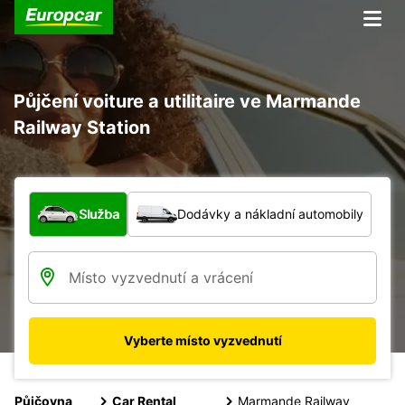
Půjčení voiture a utilitaire ve Marmande
Railway Station
Jaký typ vozidla?
Služba
Dodávky a nákladní automobily
Vyberte místo vyzvednutí
Půjčovna
Car Rental
Marmande Railway