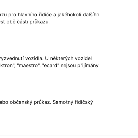
u pro hlavního řidiče a jakéhokoli dalšího
st obě části průkazu.
vyzvednutí vozidla. U některých vozidel
ktron", "maestro", "ecard" nejsou přijímány
nebo občanský průkaz. Samotný řidičský