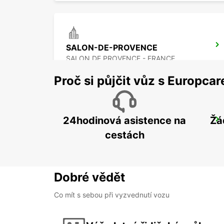
SALON-DE-PROVENCE
SALON DE PROVENCE - FRANCE
Proč si půjčit vůz s Europca
24hodinová asistence na
Žá
MARSEILLE LETIŠTE
MARIGNANE - FRANCE
cestách
Dobré vědět
Co mít s sebou při vyzvednutí vozu