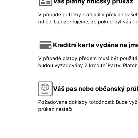
Váš platný řidičský průkaz
V případě potřeby - oficiální překlad vaše
řidiče. Upozorňujeme, že pokud byl váš řid
Kreditní karta vydána na jmé
V případě platby předem musí být použitá 
budou vyžadovány 2 kreditní karty. Platebn
Váš pas nebo občanský prů
Požadované doklady totožnosti: Bude vyža
průkaz nestačí.