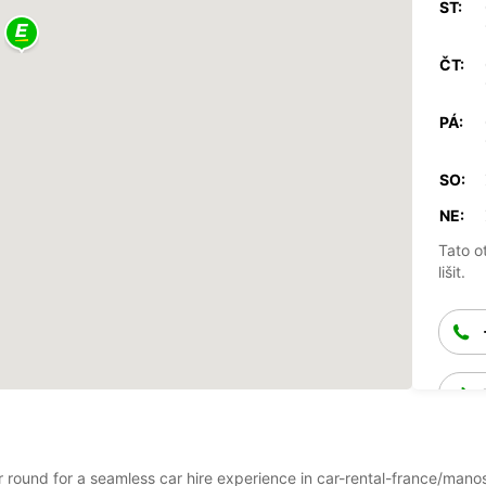
ST:
ČT:
PÁ:
SO:
NE:
Tato o
lišit.
ear round for a seamless car hire experience in car-rental-france/m