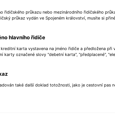
ho řidičského průkazu nebo mezinárodního řidičského průkaz
ičský průkaz vydán ve Spojeném království, musíte si přiné
no hlavního řidiče
kreditní karta vystavena na jméno řidiče a předložena při 
í karty označené slovy "debetní karta", "předplacené", "ele
kaz
dován také další doklad totožnosti, jako je cestovní pas 