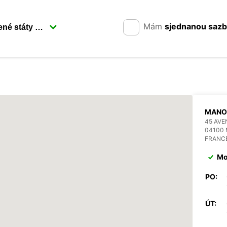
Mám
sjednanou saz
MANO
45 AV
04100
FRANC
Mo
PO:
ÚT: