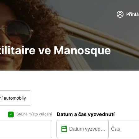
Přihl
tilitaire ve Manosque
í automobily
Datum a čas vyzvednutí
Stejné místo vrácení