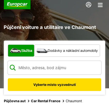
Půjčení voiture a utilitaire ve Chaumont
Jaký typ vozidla?
Služba
Dodávky a nákladní automobily
Vyberte místo vyzvednutí
Půjčovna aut
Car Rental France
Chaumont