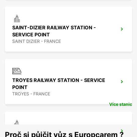
SAINT-DIZIER RAILWAY STATION -
SERVICE POINT
SAINT DIZIER - FRANCE
TROYES RAILWAY STATION - SERVICE
POINT
TROYES - FRANCE
Více stanic
DIJON CAP NORD
Proč si půjčit vůz s Europcarem ?