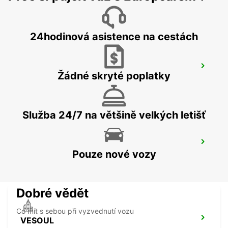
DIJON - FRANCE
24hodinová asistence na cestách
TROYES LA CHAPELLE-SAINT-LUC
Žádné skryté poplatky
LA CHAPELLE SAINT LUC - FRANCE
Služba 24/7 na většině velkých letišť
DIJON RAILWAY STATION
Pouze nové vozy
DIJON - FRANCE
Dobré vědět
Co mít s sebou při vyzvednutí vozu
VESOUL