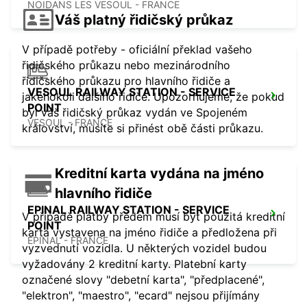
NOIDANS LES VESOUL - FRANCE
Váš platný řidičský průkaz
V případě potřeby - oficiální překlad vašeho
řidičského průkazu nebo mezinárodního
řidičského průkazu pro hlavního řidiče a
VESOUL RAILWAY STATION - SERVICE
jakéhokoli dalšího řidiče. Upozorňujeme, že pokud
POINT
byl váš řidičský průkaz vydán ve Spojeném
VESOUL - FRANCE
království, musíte si přinést obě části průkazu.
Kreditní karta vydána na jméno
hlavního řidiče
EPINAL RAILWAY STATION - SERVICE
V případě platby předem musí být použitá kreditní
POINT
karta vystavena na jméno řidiče a předložena při
EPINAL - FRANCE
vyzvednutí vozidla. U některých vozidel budou
vyžadovány 2 kreditní karty. Platební karty
označené slovy "debetní karta", "předplacené",
"elektron", "maestro", "ecard" nejsou přijímány