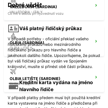
Dobré vědět
VALLEDORIA (SARDINIA)
VALLEDORIA - ITALY
Co mít s sebou při vyzvednutí vozu
Váš platný řidičský průkaz
V případě potřeby - oficiální překlad vašeho
OLBIA (SARDINIA)
řidičského průkazu nebo mezinárodního
OLBIA - ITALY
řidičského průkazu pro hlavního řidiče a
jakéhokoli dalšího řidiče. Upozorňujeme, že pokud
byl váš řidičský průkaz vydán ve Spojeném
království, musíte si přinést obě části průkazu.
OLBIA LETIŠTE (SARDINIE)
Kreditní karta vydána na jméno
OLBIA - ITALY
hlavního řidiče
V případě platby předem musí být použitá kreditní
karta vystavena na jméno řidiče a předložena při