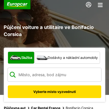
Půjčení voiture a utilitaire ve Bonifacio
Corsica
Jaký typ vozidla?
Služba
Dodávky a nákladní automobily
Vyberte místo vyzvednutí
Půjčovna aut
Car Rental France
Bonifacio Corsica