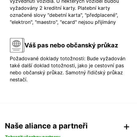
vyzvednutí vozidla. U některých vozidel budou
vyžadovány 2 kreditní karty. Platební karty
označené slovy "debetní karta", "předplacené",
"elektron", "maestro", "ecard" nejsou přijímány
Váš pas nebo občanský průkaz
Požadované doklady totožnosti: Bude vyžadován
také další doklad totožnosti, jako je cestovní pas
nebo občanský průkaz. Samotný řidičský průkaz
nestačí.
Naše aliance a partneři
Zobrazit všechny partnery