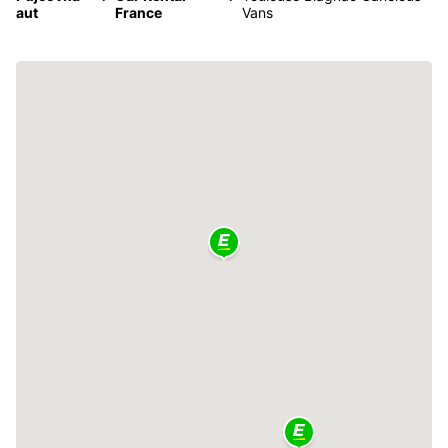
aut
France
Vans