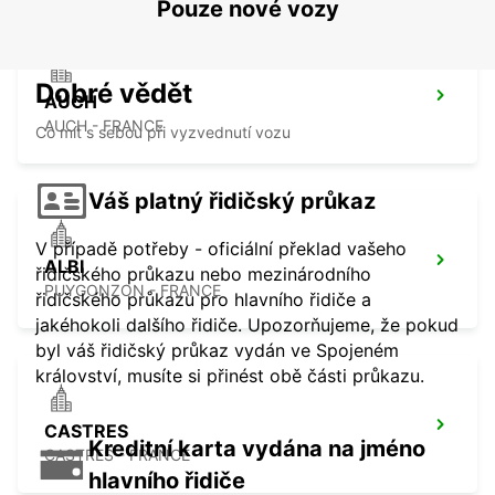
Pouze nové vozy
Dobré vědět
AUCH
AUCH - FRANCE
Co mít s sebou při vyzvednutí vozu
Váš platný řidičský průkaz
V případě potřeby - oficiální překlad vašeho
ALBI
řidičského průkazu nebo mezinárodního
PUYGONZON - FRANCE
řidičského průkazu pro hlavního řidiče a
jakéhokoli dalšího řidiče. Upozorňujeme, že pokud
byl váš řidičský průkaz vydán ve Spojeném
království, musíte si přinést obě části průkazu.
CASTRES
Kreditní karta vydána na jméno
CASTRES - FRANCE
hlavního řidiče