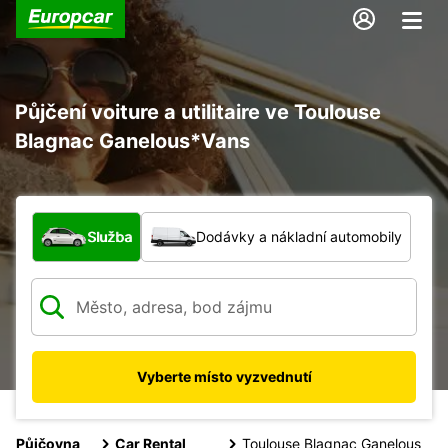
Půjčení voiture a utilitaire ve Toulouse
Blagnac Ganelous*Vans
Jaký typ vozidla?
Služba
Dodávky a nákladní automobily
Vyberte místo vyzvednutí
Půjčovna
Car Rental
Toulouse Blagnac Ganelous