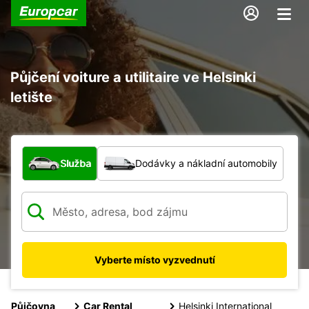
Půjčení voiture a utilitaire ve Helsinki
letište
Jaký typ vozidla?
Služba
Dodávky a nákladní automobily
Vyberte místo vyzvednutí
Půjčovna
Car Rental
Helsinki International