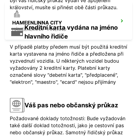
byl váš řidičský průkaz vydán ve Spojeném
království, musíte si přinést obě části průkazu.
HAMEENLINNA CITY
Kreditní karta vydána na jméno
HÄMEENLINNA - FINLAND
hlavního řidiče
V případě platby předem musí být použitá kreditní
karta vystavena na jméno řidiče a předložena při
vyzvednutí vozidla. U některých vozidel budou
vyžadovány 2 kreditní karty. Platební karty
označené slovy "debetní karta", "předplacené",
"elektron", "maestro", "ecard" nejsou přijímány
Váš pas nebo občanský průkaz
Požadované doklady totožnosti: Bude vyžadován
také další doklad totožnosti, jako je cestovní pas
nebo občanský průkaz. Samotný řidičský průkaz