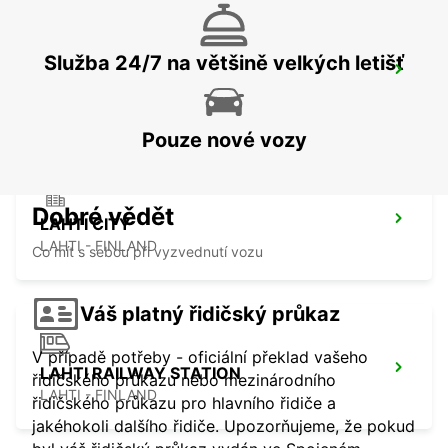
Služba 24/7 na většině velkých letišť
ESPOO VOLKSWAGEN CENTER
ESPOO - FINLAND
Pouze nové vozy
Dobré vědět
LAHTI CITY
LAHTI - FINLAND
Co mít s sebou při vyzvednutí vozu
Váš platný řidičský průkaz
V případě potřeby - oficiální překlad vašeho
LAHTI RAILWAY STATION
řidičského průkazu nebo mezinárodního
LAHTI - FINLAND
řidičského průkazu pro hlavního řidiče a
jakéhokoli dalšího řidiče. Upozorňujeme, že pokud