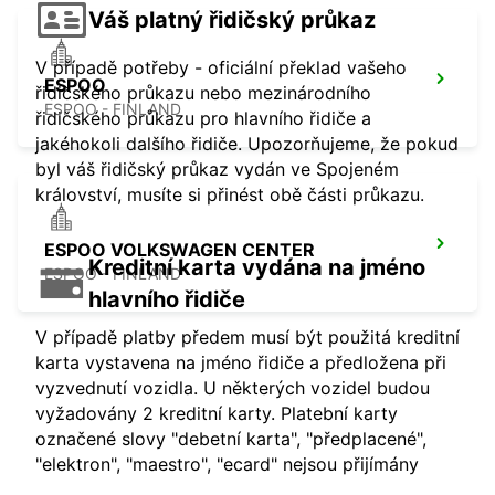
Váš platný řidičský průkaz
V případě potřeby - oficiální překlad vašeho
ESPOO
řidičského průkazu nebo mezinárodního
ESPOO - FINLAND
řidičského průkazu pro hlavního řidiče a
jakéhokoli dalšího řidiče. Upozorňujeme, že pokud
byl váš řidičský průkaz vydán ve Spojeném
království, musíte si přinést obě části průkazu.
ESPOO VOLKSWAGEN CENTER
Kreditní karta vydána na jméno
ESPOO - FINLAND
hlavního řidiče
V případě platby předem musí být použitá kreditní
karta vystavena na jméno řidiče a předložena při
vyzvednutí vozidla. U některých vozidel budou
vyžadovány 2 kreditní karty. Platební karty
označené slovy "debetní karta", "předplacené",
"elektron", "maestro", "ecard" nejsou přijímány