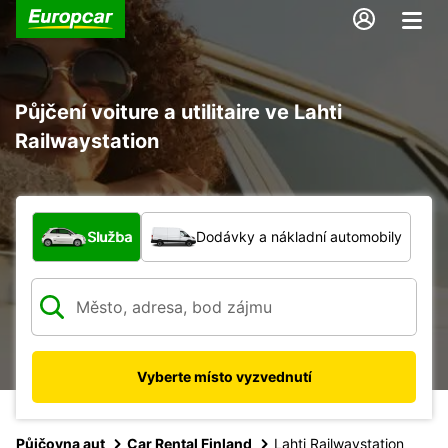
Půjčení voiture a utilitaire ve Lahti
Railwaystation
Jaký typ vozidla?
Služba
Dodávky a nákladní automobily
Vyberte místo vyzvednutí
Půjčovna aut
Car Rental Finland
Lahti Railwaystation