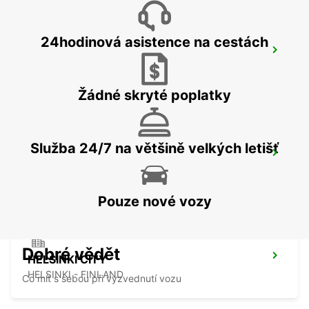
24hodinová asistence na cestách
VANTAA
VANTAA - FINLAND
Žádné skryté poplatky
Služba 24/7 na většině velkých letišť
HELSINKI HERTTONIEMI
HELSINKI - FINLAND
Pouze nové vozy
Dobré vědět
HELSINKI CITY
HELSINKI - FINLAND
Co mít s sebou při vyzvednutí vozu