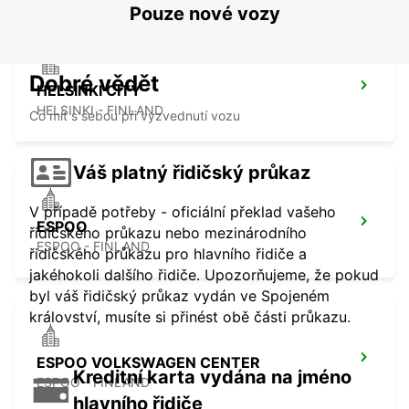
Pouze nové vozy
Dobré vědět
HELSINKI CITY
HELSINKI - FINLAND
Co mít s sebou při vyzvednutí vozu
Váš platný řidičský průkaz
V případě potřeby - oficiální překlad vašeho
ESPOO
řidičského průkazu nebo mezinárodního
ESPOO - FINLAND
řidičského průkazu pro hlavního řidiče a
jakéhokoli dalšího řidiče. Upozorňujeme, že pokud
byl váš řidičský průkaz vydán ve Spojeném
království, musíte si přinést obě části průkazu.
ESPOO VOLKSWAGEN CENTER
Kreditní karta vydána na jméno
ESPOO - FINLAND
hlavního řidiče