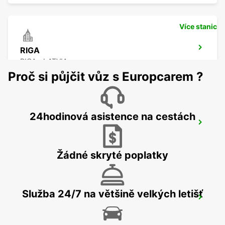
Více stanic
RIGA
RIGA - LATVIA
Proč si půjčit vůz s Europcarem ?
24hodinová asistence na cestách
RIGA MEZINÁRODNÍ LETIŠTE
RIGA - LATVIA
Žádné skryté poplatky
Služba 24/7 na většině velkých letišť
HELSINKI HERTTONIEMI
HELSINKI - FINLAND