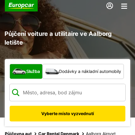
Půjčení voiture a utilitaire ve Aalborg
letište
Jaký typ vozidla?
Služba
Dodávky a nákladní automobily
Vyberte místo vyzvednutí
Půjčovna aut
Car Rental Denmark
Aalborg Airport