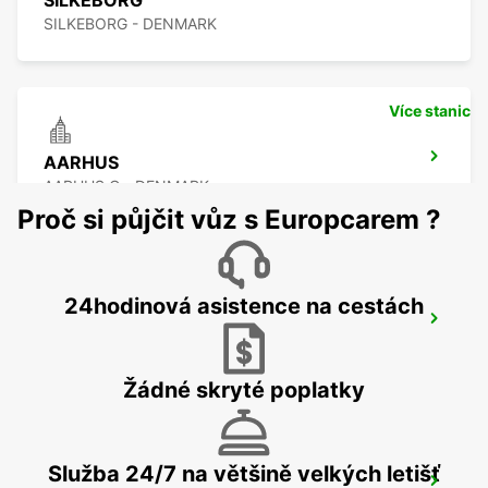
SILKEBORG
SILKEBORG - DENMARK
Více stanic
AARHUS
AARHUS C - DENMARK
Proč si půjčit vůz s Europcarem ?
24hodinová asistence na cestách
AARHUS VIBY
VIBY J - DENMARK
Žádné skryté poplatky
Služba 24/7 na většině velkých letišť
HERNING