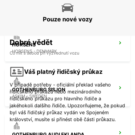
HERNING - DENMARK
Pouze nové vozy
Dobré vědět
HORSENS
HORSENS - DENMARK
Co mít s sebou při vyzvednutí vozu
Váš platný řidičský průkaz
V případě potřeby - oficiální překlad vašeho
GOTHENBURG SISJON
řidičského průkazu nebo mezinárodního
ASKIM - SWEDEN
řidičského průkazu pro hlavního řidiče a
jakéhokoli dalšího řidiče. Upozorňujeme, že pokud
byl váš řidičský průkaz vydán ve Spojeném
království, musíte si přinést obě části průkazu.
GOTHENBURG AUDI EKLANDA