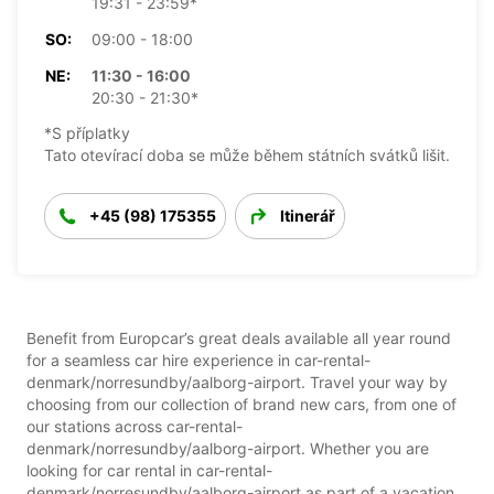
19:31 - 23:59*
SO:
09:00 - 18:00
NE:
11:30 - 16:00
20:30 - 21:30*
*S příplatky
Tato otevírací doba se může během státních svátků lišit.
+45 (98) 175355
Itinerář
Benefit from Europcar’s great deals available all year round
for a seamless car hire experience in car-rental-
denmark/norresundby/aalborg-airport. Travel your way by
choosing from our collection of brand new cars, from one of
our stations across car-rental-
denmark/norresundby/aalborg-airport. Whether you are
looking for car rental in car-rental-
denmark/norresundby/aalborg-airport as part of a vacation,