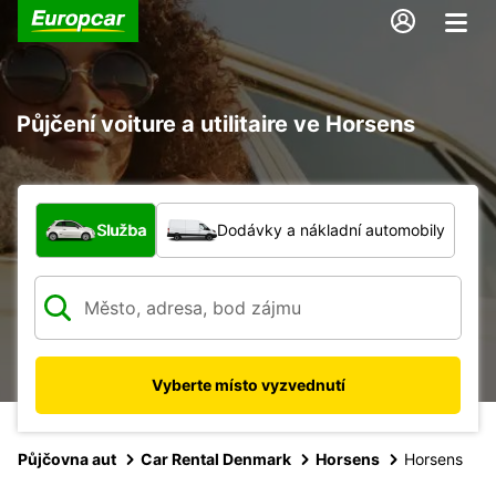
Půjčení voiture a utilitaire ve Horsens
Jaký typ vozidla?
Služba
Dodávky a nákladní automobily
Vyberte místo vyzvednutí
Půjčovna aut
Car Rental Denmark
Horsens
Horsens