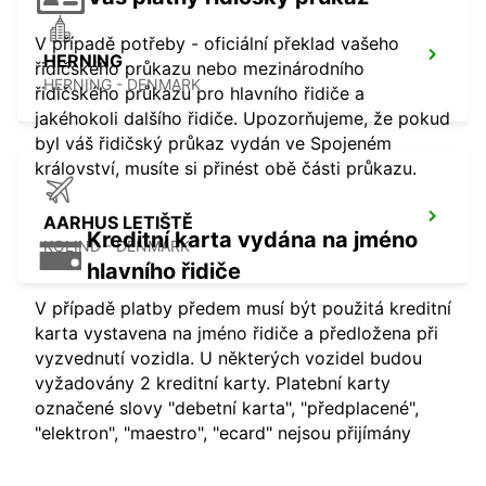
V případě potřeby - oficiální překlad vašeho
HERNING
řidičského průkazu nebo mezinárodního
HERNING - DENMARK
řidičského průkazu pro hlavního řidiče a
jakéhokoli dalšího řidiče. Upozorňujeme, že pokud
byl váš řidičský průkaz vydán ve Spojeném
království, musíte si přinést obě části průkazu.
AARHUS LETIŠTĚ
Kreditní karta vydána na jméno
KOLIND - DENMARK
hlavního řidiče
V případě platby předem musí být použitá kreditní
karta vystavena na jméno řidiče a předložena při
vyzvednutí vozidla. U některých vozidel budou
vyžadovány 2 kreditní karty. Platební karty
označené slovy "debetní karta", "předplacené",
"elektron", "maestro", "ecard" nejsou přijímány