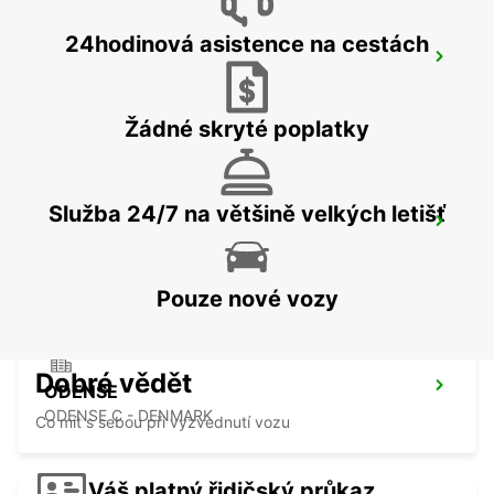
24hodinová asistence na cestách
BILLUND AIRPORT
BILLUND - DENMARK
Žádné skryté poplatky
Služba 24/7 na většině velkých letišť
KOLDING
KOLDING - DENMARK
Pouze nové vozy
Dobré vědět
ODENSE
ODENSE C - DENMARK
Co mít s sebou při vyzvednutí vozu
Váš platný řidičský průkaz