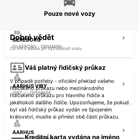
ESBJERG - DENMARK
Pouze nové vozy
Dobré vědět
SILKEBORG
SILKEBORG - DENMARK
Co mít s sebou při vyzvednutí vozu
Váš platný řidičský průkaz
V případě potřeby - oficiální překlad vašeho
AARHUS VIBY
řidičského průkazu nebo mezinárodního
VIBY J - DENMARK
řidičského průkazu pro hlavního řidiče a
jakéhokoli dalšího řidiče. Upozorňujeme, že pokud
byl váš řidičský průkaz vydán ve Spojeném
království, musíte si přinést obě části průkazu.
AARHUS
Kreditní karta vydána na jméno
AARHUS C - DENMARK