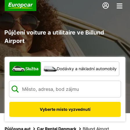
Půjčení voiture a utilitaire ve Billund
Airport
Jaký typ vozidla?
Služba
Dodávky a nákladní automobily
Vyberte místo vyzvednutí
Půjčovna aut
Car Rental Denmark
Billund Airport