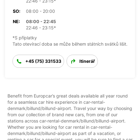
22:46 - 23:15*
SO:
08:00 - 20:00
NE:
08:00 - 22:45
22:46 - 23:15*
*S příplatky
Tato otevírací doba se může během státních svátků lišit.
+45 (75) 331533
Itinerář
Benefit from Europcar’s great deals available all year round
for a seamless car hire experience in car-rental-
denmark/billund/billund-airport. Travel your way by choosing
from our collection of brand new cars, from one of our
stations across car-rental-denmark/billund/billund-airport.
Whether you are looking for car rental in car-rental-
denmark/billund/billund-airport as part of a vacation, or
renting a car for a special event, you will be sure to find a car