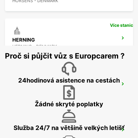
HORSENS - DENMARK
Více stanic
HERNING
HERNING - DENMARK
Proč si půjčit vůz s Europcarem ?
24hodinová asistence na cestách
ESBJERG AIRPORT
ESBJERG - DENMARK
Žádné skryté poplatky
Služba 24/7 na většině velkých letišť
ESBJERG