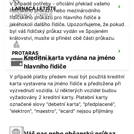
V případě potřeby - oficiální překlad vašeho
LARNACA LETIŠTE
řidičského průkazu nebo mezinárodního
LARNACA - CYPRUS
řidičského průkazu pro hlavního řidiče a
jakéhokoli dalšího řidiče. Upozorňujeme, že pokud
byl váš řidičský průkaz vydán ve Spojeném
království, musíte si přinést obě části průkazu.
PROTARAS
Kreditní karta vydána na jméno
PROTARAS - CYPRUS
hlavního řidiče
V případě platby předem musí být použitá kreditní
karta vystavena na jméno řidiče a předložena při
vyzvednutí vozidla. U některých vozidel budou
vyžadovány 2 kreditní karty. Platební karty
označené slovy "debetní karta", "předplacené",
"elektron", "maestro", "ecard" nejsou přijímány
Váš pas nebo občanský průkaz