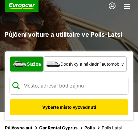
Půjčení voiture a utilitaire ve Polis-Latsi
Jaký typ vozidla?
Služba
Dodávky a nákladní automobily
Vyberte místo vyzvednutí
Půjčovna aut
Car Rental Cyprus
Polis
Polis Latsi