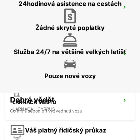
24hodinová asistence na cestách
LIMASSOL
LIMASSOL - CYPRUS
Žádné skryté poplatky
Služba 24/7 na většině velkých letišť
NICOSIA
NICOSIA - CYPRUS
Pouze nové vozy
Dobré vědět
LARNACA MESTO
LARNACA - CYPRUS
Co mít s sebou při vyzvednutí vozu
Váš platný řidičský průkaz