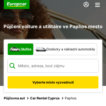
Půjčení voiture a utilitaire ve Paphos mesto
Jaký typ vozidla?
Služba
Dodávky a nákladní automobily
Vyberte místo vyzvednutí
Půjčovna aut
Car Rental Cyprus
Paphos