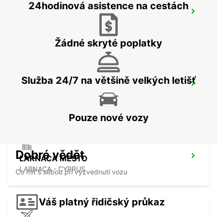
24hodinová asistence na cestách
LIMASSOL
LIMASSOL - CYPRUS
Žádné skryté poplatky
Služba 24/7 na většině velkých letišť
NICOSIA
NICOSIA - CYPRUS
Pouze nové vozy
Dobré vědět
LARNACA MESTO
LARNACA - CYPRUS
Co mít s sebou při vyzvednutí vozu
Váš platný řidičský průkaz