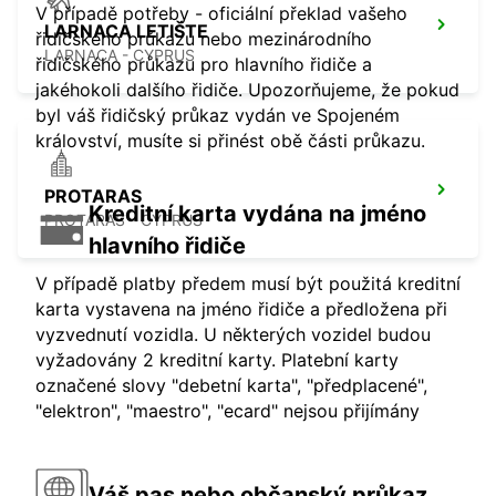
V případě potřeby - oficiální překlad vašeho
LARNACA LETIŠTE
řidičského průkazu nebo mezinárodního
LARNACA - CYPRUS
řidičského průkazu pro hlavního řidiče a
jakéhokoli dalšího řidiče. Upozorňujeme, že pokud
byl váš řidičský průkaz vydán ve Spojeném
království, musíte si přinést obě části průkazu.
PROTARAS
Kreditní karta vydána na jméno
PROTARAS - CYPRUS
hlavního řidiče
V případě platby předem musí být použitá kreditní
karta vystavena na jméno řidiče a předložena při
vyzvednutí vozidla. U některých vozidel budou
vyžadovány 2 kreditní karty. Platební karty
označené slovy "debetní karta", "předplacené",
"elektron", "maestro", "ecard" nejsou přijímány
Váš pas nebo občanský průkaz