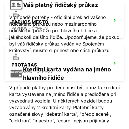
Váš platný řidičský průkaz
V případě potřeby - oficiální překlad vašeho
PAPHOS MESTO
řidičského průkazu nebo mezinárodního
PAPHOS - CYPRUS
řidičského průkazu pro hlavního řidiče a
jakéhokoli dalšího řidiče. Upozorňujeme, že pokud
byl váš řidičský průkaz vydán ve Spojeném
království, musíte si přinést obě části průkazu.
PROTARAS
Kreditní karta vydána na jméno
PROTARAS - CYPRUS
hlavního řidiče
V případě platby předem musí být použitá kreditní
karta vystavena na jméno řidiče a předložena při
vyzvednutí vozidla. U některých vozidel budou
vyžadovány 2 kreditní karty. Platební karty
označené slovy "debetní karta", "předplacené",
"elektron", "maestro", "ecard" nejsou přijímány