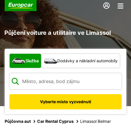
Půjčení voiture a utilitaire ve Limassol
Jaký typ vozidla?
Služba
Dodávky a nákladní automobily
Vyberte místo vyzvednutí
Půjčovna aut
Car Rental Cyprus
Limassol Belmar