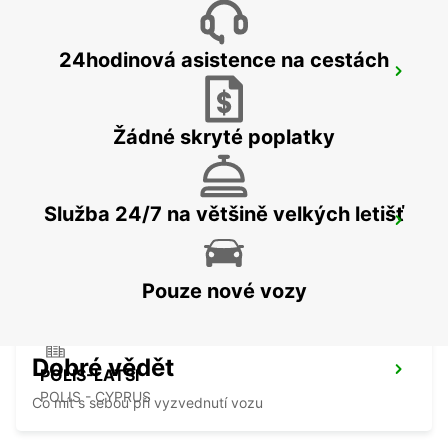
24hodinová asistence na cestách
PAPHOS SERVICE CENTRE
PAPHOS - CYPRUS
Žádné skryté poplatky
Služba 24/7 na většině velkých letišť
PAPHOS LETIŠTE
PAPHOS - CYPRUS
Pouze nové vozy
Dobré vědět
POLIS-LATSI
POLIS - CYPRUS
Co mít s sebou při vyzvednutí vozu