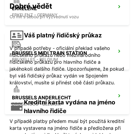
Dobré vědět
ERKELENZ
ERKELENZ - GERMANY
Co mít s sebou při vyzvednutí vozu
Váš platný řidičský průkaz
V případě potřeby - oficiální překlad vašeho
BRUSSELS MIDI TRAIN STATION
řidičského průkazu nebo mezinárodního
BRUXELLES - BELGIUM
řidičského průkazu pro hlavního řidiče a
jakéhokoli dalšího řidiče. Upozorňujeme, že pokud
byl váš řidičský průkaz vydán ve Spojeném
království, musíte si přinést obě části průkazu.
BRUSSELS ANDERLECHT
Kreditní karta vydána na jméno
DROGENBOS - BELGIUM
hlavního řidiče
V případě platby předem musí být použitá kreditní
karta vystavena na jméno řidiče a předložena při