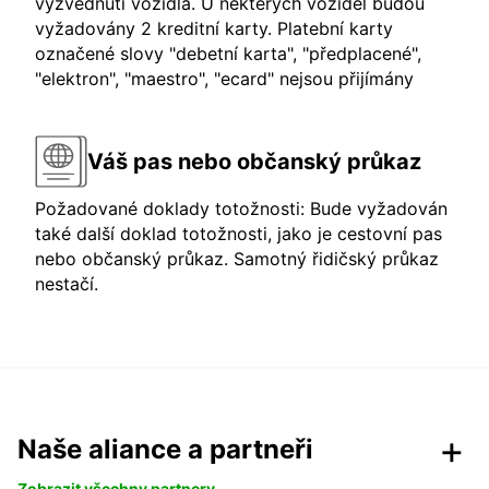
vyzvednutí vozidla. U některých vozidel budou
vyžadovány 2 kreditní karty. Platební karty
označené slovy "debetní karta", "předplacené",
"elektron", "maestro", "ecard" nejsou přijímány
Váš pas nebo občanský průkaz
Požadované doklady totožnosti: Bude vyžadován
také další doklad totožnosti, jako je cestovní pas
nebo občanský průkaz. Samotný řidičský průkaz
nestačí.
Naše aliance a partneři
Zobrazit všechny partnery