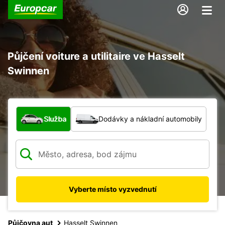
Půjčení voiture a utilitaire ve Hasselt
Swinnen
Jaký typ vozidla?
Služba
Dodávky a nákladní automobily
Vyberte místo vyzvednutí
Půjčovna aut
Hasselt Swinnen