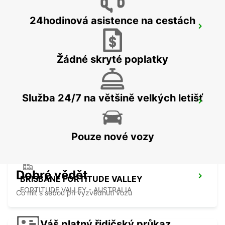
24hodinová asistence na cestách
BRISBANE CITY COMMERCIALS
GEEBUNG - AUSTRALIA
Žádné skryté poplatky
Služba 24/7 na většině velkých letišť
BRISBANE AIRPORT
BRISBANE - AUSTRALIA
Pouze nové vozy
Dobré vědět
BRISBANE FORTITUDE VALLEY
FORTITUDE VALLEY - AUSTRALIA
Co mít s sebou při vyzvednutí vozu
Váš platný řidičský průkaz