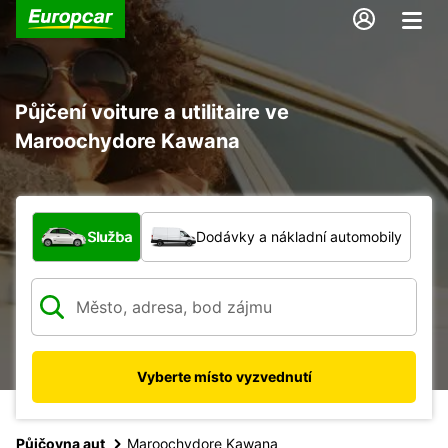
Půjčení voiture a utilitaire ve
Maroochydore Kawana
Jaký typ vozidla?
Služba
Dodávky a nákladní automobily
Vyberte místo vyzvednutí
Půjčovna aut
Maroochydore Kawana