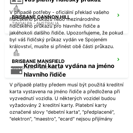
V případě potřeby - oficiální překlad vašeho
BRISBANE CANNON HILL
řidičského průkazu nebo mezinárodního
TINGALPA - AUSTRALIA
řidičského průkazu pro hlavního řidiče a
jakéhokoli dalšího řidiče. Upozorňujeme, že pokud
byl váš řidičský průkaz vydán ve Spojeném
království, musíte si přinést obě části průkazu.
BRISBANE MANSFIELD
Kreditní karta vydána na jméno
MANSFIELD - AUSTRALIA
hlavního řidiče
V případě platby předem musí být použitá kreditní
karta vystavena na jméno řidiče a předložena při
vyzvednutí vozidla. U některých vozidel budou
vyžadovány 2 kreditní karty. Platební karty
označené slovy "debetní karta", "předplacené",
"elektron", "maestro", "ecard" nejsou přijímány