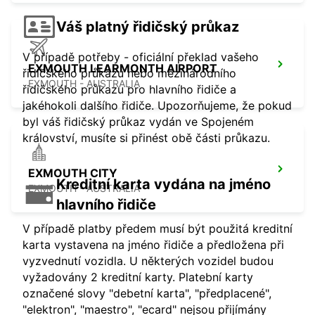
Váš platný řidičský průkaz
V případě potřeby - oficiální překlad vašeho
EXMOUTH LEARMONTH AIRPORT
řidičského průkazu nebo mezinárodního
EXMOUTH - AUSTRALIA
řidičského průkazu pro hlavního řidiče a
jakéhokoli dalšího řidiče. Upozorňujeme, že pokud
byl váš řidičský průkaz vydán ve Spojeném
království, musíte si přinést obě části průkazu.
EXMOUTH CITY
Kreditní karta vydána na jméno
EXMOUTH - AUSTRALIA
hlavního řidiče
V případě platby předem musí být použitá kreditní
karta vystavena na jméno řidiče a předložena při
vyzvednutí vozidla. U některých vozidel budou
vyžadovány 2 kreditní karty. Platební karty
označené slovy "debetní karta", "předplacené",
"elektron", "maestro", "ecard" nejsou přijímány