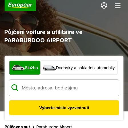
Půjčení voiture a utilitaire ve
PARABURDOO AIRPORT
Jaký typ vozidla?
Služba
Dodávky a nákladní automobily
Vyberte místo vyzvednutí
Půjčovna aut
Paraburdoo Airport