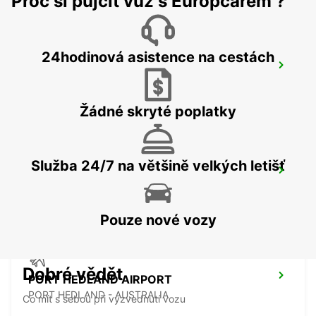
Proč si půjčit vůz s Europcarem ?
24hodinová asistence na cestách
ONSLOW CITY
ONSLOW - AUSTRALIA
Žádné skryté poplatky
Služba 24/7 na většině velkých letišť
PORT HEDLAND CITY
PORT HEDLAND - AUSTRALIA
Pouze nové vozy
Dobré vědět
PORT HEDLAND AIRPORT
PORT HEDLAND - AUSTRALIA
Co mít s sebou při vyzvednutí vozu