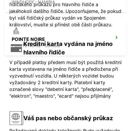
WINDHOEK - NAMIBIA
řidičského průkazu pro hlavního řidiče a
jakéhokoli dalšího řidiče. Upozorňujeme, že pokud
byl váš řidičský průkaz vydán ve Spojeném
království, musíte si přinést obě části průkazu.
POINTE NOIRE
Kreditní karta vydána na jméno
POINTE NOIRE - CONGO
hlavního řidiče
V případě platby předem musí být použitá kreditní
karta vystavena na jméno řidiče a předložena při
vyzvednutí vozidla. U některých vozidel budou
vyžadovány 2 kreditní karty. Platební karty
označené slovy "debetní karta", "předplacené",
"elektron", "maestro", "ecard" nejsou přijímány
Váš pas nebo občanský průkaz
Požadované doklady totožnosti: Bude vyžadován