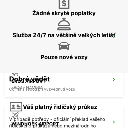
WALVIS BAY - NAMIBIA
Žádné skryté poplatky
Služba 24/7 na většině velkých letišť
WINDHOEK
WINDHOEK - NAMIBIA
Pouze nové vozy
Dobré vědět
EROS AIRPORT
EROS - NAMIBIA
Co mít s sebou při vyzvednutí vozu
Váš platný řidičský průkaz
V případě potřeby - oficiální překlad vašeho
WINDHOEK AIRPORT
řidičského průkazu nebo mezinárodního