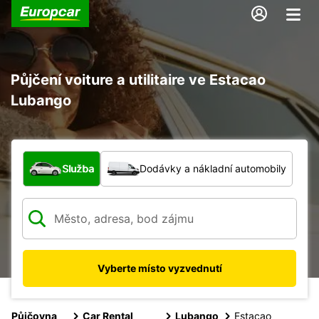
Půjčení voiture a utilitaire ve Estacao
Lubango
Jaký typ vozidla?
Služba
Dodávky a nákladní automobily
Vyberte místo vyzvednutí
Půjčovna
Car Rental
Lubango
Estacao