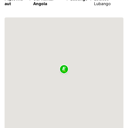
aut
Angola
Lubango