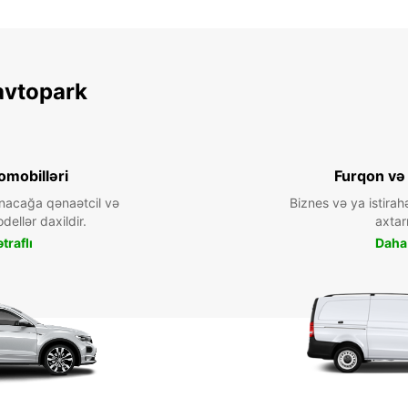
* Əlavə
Bu iş s
avtopark
omobilləri
Furqon və
nacağa qənaətcil və
Biznes və ya istirah
dellər daxildir.
axtarı
traflı
Daha 