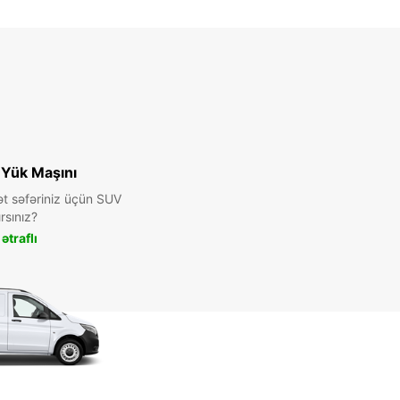
 ödənişlər ilə.
aatları rəsmi tatillərə görə dəyişə bilər.
+46 (20) 222300
Marşrut
 Yük Maşını
ət səfəriniz üçün SUV
rsınız?
ətraflı