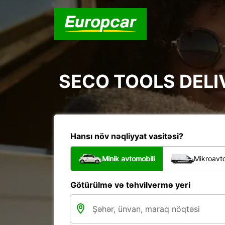
SECO TOOLS DELI
Hansı növ nəqliyyat vasitəsi?
Minik avtomobili
Mikroavto
Götürülmə və təhvilvermə yeri