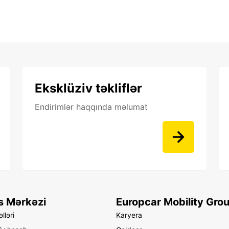
Eksklüziv təkliflər
Endirimlər haqqında məlumat
s Mərkəzi
Europcar Mobility Gro
lləri
Karyera