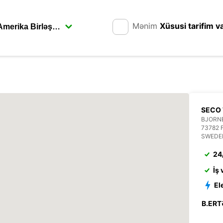
Mənim
Xüsusi tarifim v
SECO 
BJORN
73782 
SWEDE
24
İş
El
B.ERT