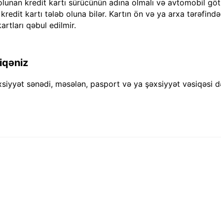
olunan kredit kartı sürücünün adına olmalı və avtomobil göt
dit kartı tələb oluna bilər. Kartın ön və ya arxa tərəfində "
artları qəbul edilmir.
iqəniz
xsiyyət sənədi, məsələn, pasport və ya şəxsiyyət vəsiqəsi d