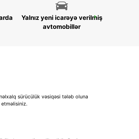
arda
Yalnız yeni icarəyə verilmiş
FALUN TRAIN STATION
FALUN - SWEDEN
avtomobillər
nəlxalq sürücülük vəsiqəsi tələb oluna
 etməlisiniz.