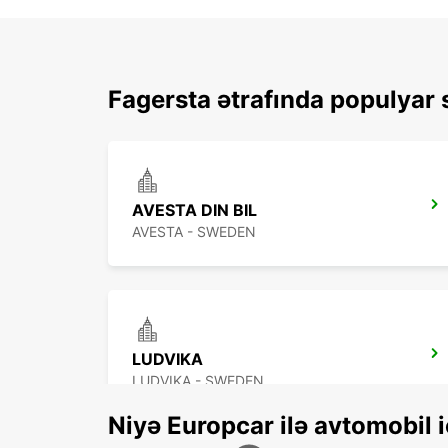
Fagersta ətrafında populyar s
AVESTA DIN BIL
AVESTA - SWEDEN
LUDVIKA
LUDVIKA - SWEDEN
Niyə Europcar ilə avtomobil