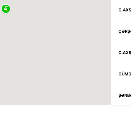
Ç.AXŞ
ÇƏRŞ
C.AXŞ
CÜMƏ
ŞƏNB
BAZAR