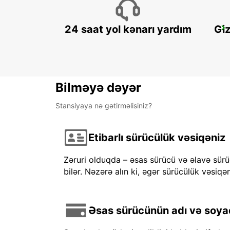
24 saat yol kənarı yardım
Giz
BORLANGE TRAINSTATION/HOTEL GALAXEN
BORLANGE - SWEDEN
Bilməyə dəyər
Stansiyaya nə gətirməlisiniz?
Etibarlı sürücülük vəsiqəniz
Zəruri olduqda – əsas sürücü və əlavə sürü
bilər. Nəzərə alın ki, əgər sürücülük vəsiqən
Əsas sürücünün adı və soyadı