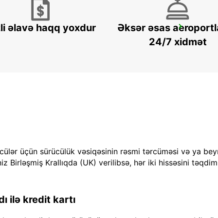
li əlavə haqq yoxdur
Əksər əsas aeroportl
FALUN
FALUN - SWEDEN
24/7 xidmət
cülər üçün sürücülük vəsiqəsinin rəsmi tərcüməsi və ya bey
iz Birləşmiş Krallıqda (UK) verilibsə, hər iki hissəsini təqdim
 ilə kredit kartı