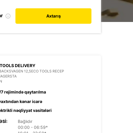
ar
Axtarış
TOOLS DELIVERY
BACKSVAGEN 12,SECO TOOLS RECEP
FAGERSTA
N
/7 rejimində qaytarılma
 vaxtından kənar icarə
ektrikli nəqliyyat vasitələri
ƏSI:
Bağlıdır
00:00 - 06:59*