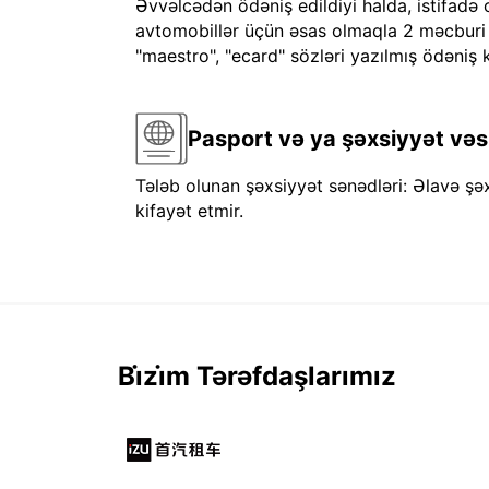
Əvvəlcədən ödəniş edildiyi halda, istifadə 
avtomobillər üçün əsas olmaqla 2 məcburi kre
"maestro", "ecard" sözləri yazılmış ödəniş k
Pasport və ya şəxsiyyət vəs
Tələb olunan şəxsiyyət sənədləri: Əlavə şə
kifayət etmir.
Bi̇zi̇m Tərəfdaşlarımız