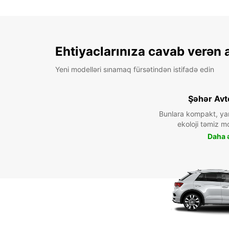
Ehtiyaclarınıza cavab verən 
Yeni modelləri sınamaq fürsətindən istifadə edin
Şəhər Avt
Bunlara kompakt, ya
ekoloji təmiz mo
Daha ə