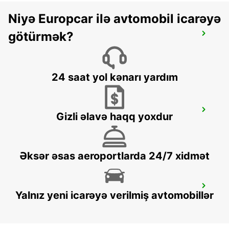
Niyə Europcar ilə avtomobil icarəyə
götürmək?
GERONA RENFE
GERONA - SPAIN
24 saat yol kənarı yardım
GERONA AIRPORT
Gizli əlavə haqq yoxdur
VILOBÍ D'ONYAR - SPAIN
Əksər əsas aeroportlarda 24/7 xidmət
CASTRES AEROPORT
Yalnız yeni icarəyə verilmiş avtomobillər
LABRUGUIERE - FRANCE