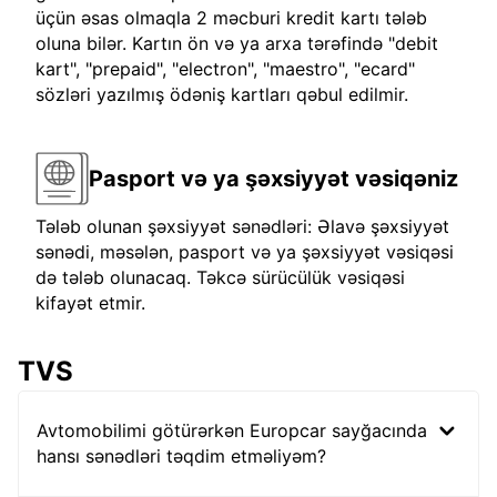
üçün əsas olmaqla 2 məcburi kredit kartı tələb
oluna bilər. Kartın ön və ya arxa tərəfində "debit
kart", "prepaid", "electron", "maestro", "ecard"
sözləri yazılmış ödəniş kartları qəbul edilmir.
Pasport və ya şəxsiyyət vəsiqəniz
Tələb olunan şəxsiyyət sənədləri: Əlavə şəxsiyyət
sənədi, məsələn, pasport və ya şəxsiyyət vəsiqəsi
də tələb olunacaq. Təkcə sürücülük vəsiqəsi
kifayət etmir.
TVS
Avtomobilimi götürərkən Europcar sayğacında
hansı sənədləri təqdim etməliyəm?