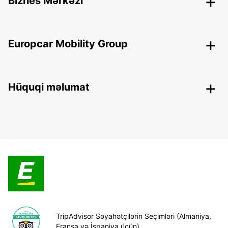
Biznes Mərkəzi
Europcar Mobility Group
Hüquqi məlumat
TripAdvisor Səyahətçilərin Seçimləri (Almaniya,
Fransa və İspaniya üçün)