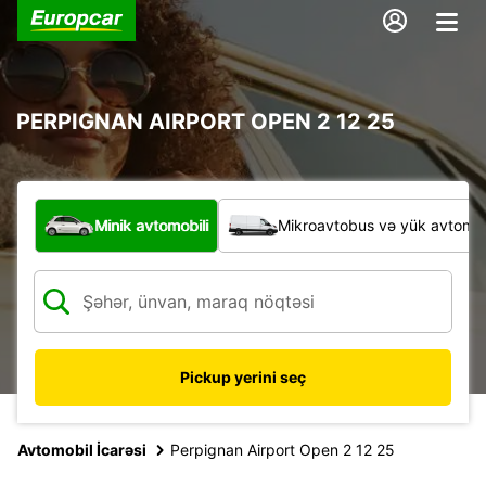
PERPIGNAN AIRPORT OPEN 2 12 25
Hansı növ nəqliyyat vasitəsi?
Minik avtomobili
Mikroavtobus və yük avtomobi
Pickup yerini seç
Avtomobil İcarəsi
Perpignan Airport Open 2 12 25