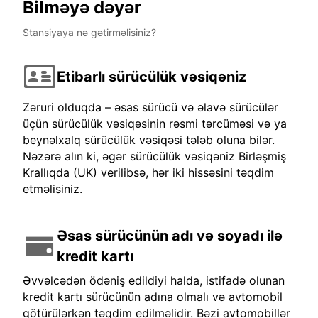
Bilməyə dəyər
Stansiyaya nə gətirməlisiniz?
Etibarlı sürücülük vəsiqəniz
Zəruri olduqda – əsas sürücü və əlavə sürücülər
üçün sürücülük vəsiqəsinin rəsmi tərcüməsi və ya
beynəlxalq sürücülük vəsiqəsi tələb oluna bilər.
Nəzərə alın ki, əgər sürücülük vəsiqəniz Birləşmiş
Krallıqda (UK) verilibsə, hər iki hissəsini təqdim
etməlisiniz.
Əsas sürücünün adı və soyadı ilə
kredit kartı
Əvvəlcədən ödəniş edildiyi halda, istifadə olunan
kredit kartı sürücünün adına olmalı və avtomobil
götürülərkən təqdim edilməlidir. Bəzi avtomobillər