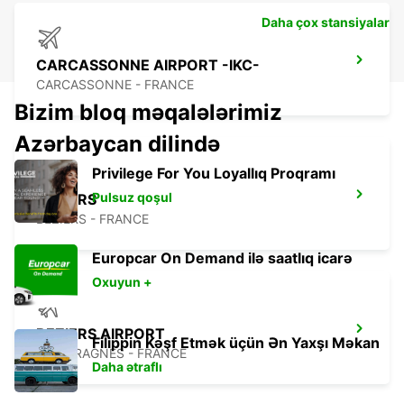
Daha çox stansiyalar
CARCASSONNE AIRPORT -IKC-
CARCASSONNE - FRANCE
Bizim bloq məqalələrimiz
Azərbaycan dilində
Privilege For You Loyallıq Proqramı
Pulsuz qoşul
BEZIERS
BEZIERS - FRANCE
Europcar On Demand ilə saatlıq icarə
Oxuyun +
BEZIERS AIRPORT
Filippin Kəşf Etmək üçün Ən Yaxşı Məkan
PORTIRAGNES - FRANCE
Daha ətraflı