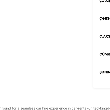
Ç.AXŞ
ÇƏRŞ
C.AXŞ
CÜMƏ
ŞƏNB
BAZAR
* Əlavə
Bu iş s
ear round for a seamless car hire experience in car-rental-united-kin