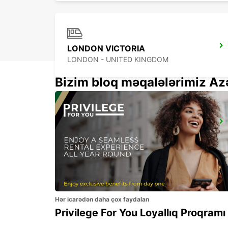
LONDON VICTORIA
LONDON - UNITED KINGDOM
Bizim bloq məqalələrimiz Az
LONDON PARK ROYAL
LONDON - UNITED KINGDOM
Hər icarədən daha çox faydalan
Privilege For You Loyallıq Proqramı