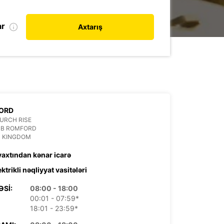
ar
Axtarış
ORD
URCH RISE
BB ROMFORD
D KINGDOM
 vaxtından kənar icarə
ektrikli nəqliyyat vasitələri
ƏSI:
08:00 - 18:00
00:01 - 07:59*
18:01 - 23:59*