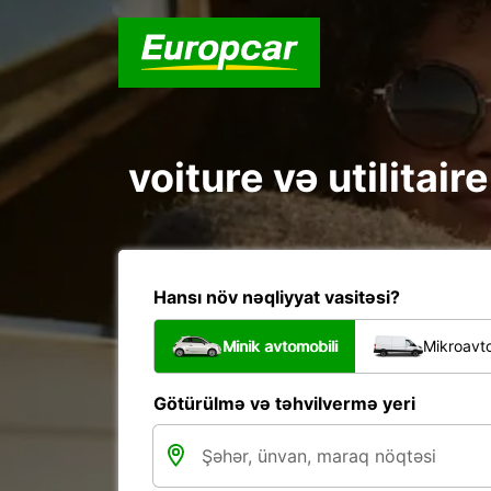
voiture və utilitair
Hansı növ nəqliyyat vasitəsi?
Minik avtomobili
Mikroavto
Götürülmə və təhvilvermə yeri