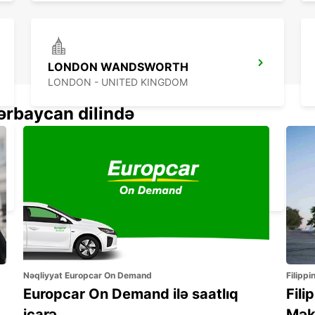
LONDON WANDSWORTH
LONDON - UNITED KINGDOM
ərbaycan dilində
LONDON CROYDON
CROYDON - UNITED KINGDOM
Nəqliyyat Europcar On Demand
Filippi
Europcar On Demand ilə saatlıq
Fili
icarə
Mək