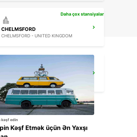
Daha çox stansiyalar
CHELMSFORD
CHELMSFORD - UNITED KINGDOM
STANSTED AIRPORT
STANSTED - UNITED KINGDOM
n kəşf edin
ppin Kəşf Etmək üçün Ən Yaxşı
an