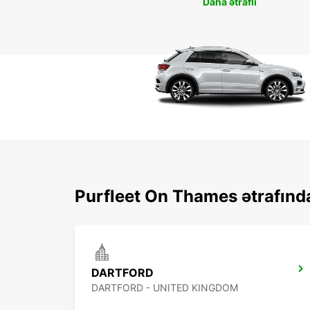
Daha ətraflı
Purfleet On Thames ətrafında
DARTFORD
DARTFORD - UNITED KINGDOM