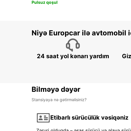
Pulsuz qoşul
Niyə Europcar ilə avtomobil
24 saat yol kənarı yardım
Giz
Bilməyə dəyər
Stansiyaya nə gətirməlisiniz?
Etibarlı sürücülük vəsiqəniz
Zəruri olduqda – əsas sürücü və əlavə sürü