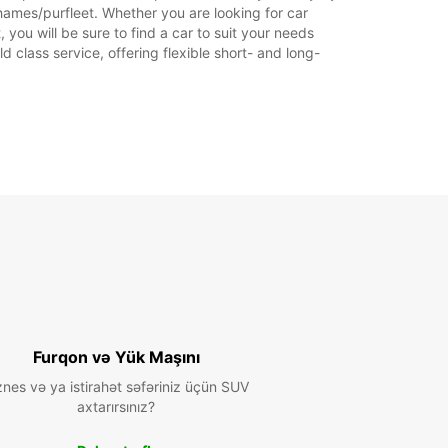
hames/purfleet. Whether you are looking for car
 you will be sure to find a car to suit your needs
+44 (0) 03713843817
 class service, offering flexible short- and long-
Marşrut
Furqon və Yük Maşını
znes və ya istirahət səfəriniz üçün SUV
axtarırsınız?