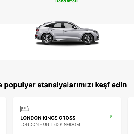
Daha ətraflı
 populyar stansiyalarımızı kəşf edin
LONDON KINGS CROSS
LONDON - UNITED KINGDOM