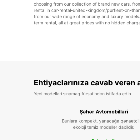
choosing from our collection of brand new cars, fro
rental in car-rental-united-kingdom/purfleet-on-thame
from our wide range of economy and luxury models. As
term rental, all at great prices with no hidden charg
Ehtiyaclarınıza cavab verən 
Yeni modelləri sınamaq fürsətindən istifadə edin
Şəhər Avtomobilləri
Bunlara kompakt, yanacağa qənaətcil
ekoloji təmiz modellər daxildir.