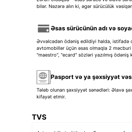
bilər. Nəzərə alın ki, əgər sürücülük vəsiqən
Əsas sürücünün adı və soyadı
Əvvəlcədən ödəniş edildiyi halda, istifadə 
avtomobillər üçün əsas olmaqla 2 məcburi kre
"maestro", "ecard" sözləri yazılmış ödəniş k
Pasport və ya şəxsiyyət vəs
Tələb olunan şəxsiyyət sənədləri: Əlavə şə
kifayət etmir.
TVS