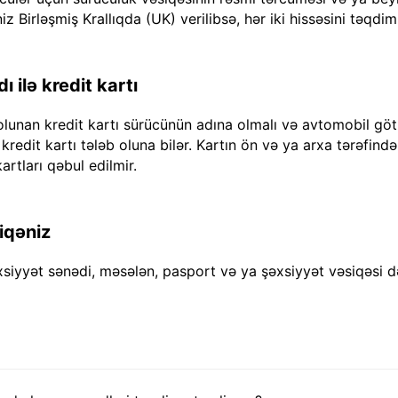
iz Birləşmiş Krallıqda (UK) verilibsə, hər iki hissəsini təqdim
 ilə kredit kartı
olunan kredit kartı sürücünün adına olmalı və avtomobil göt
dit kartı tələb oluna bilər. Kartın ön və ya arxa tərəfində "
artları qəbul edilmir.
iqəniz
xsiyyət sənədi, məsələn, pasport və ya şəxsiyyət vəsiqəsi d