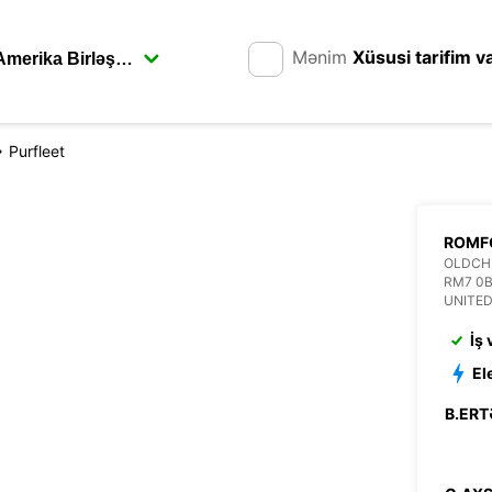
Mənim
Xüsusi tarifim v
Purfleet
ROMF
OLDCH
RM7 0
UNITE
İş
El
B.ERT