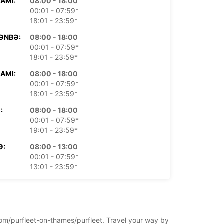
AMI:
08:00 - 18:00
00:01 - 07:59*
18:01 - 23:59*
ƏNBƏ:
08:00 - 18:00
00:01 - 07:59*
18:01 - 23:59*
AMI:
08:00 - 18:00
00:01 - 07:59*
18:01 - 23:59*
:
08:00 - 18:00
00:01 - 07:59*
19:01 - 23:59*
Ə:
08:00 - 13:00
00:01 - 07:59*
13:01 - 23:59*
:
Bağlıdır
00:01 - 23:59*
 ödənişlər ilə.
aatları rəsmi tatillərə görə dəyişə bilər.
gdom/purfleet-on-thames/purfleet. Travel your way by