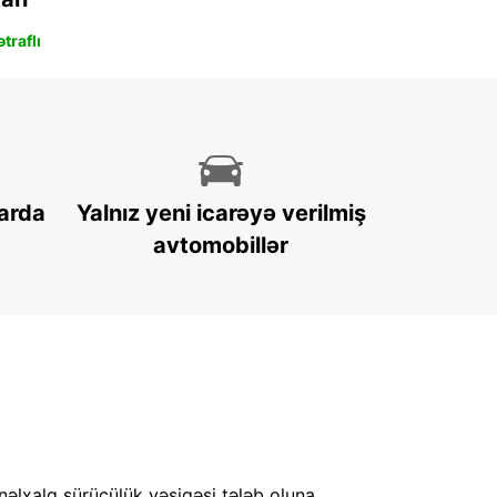
traflı
arda
Yalnız yeni icarəyə verilmiş
avtomobillər
nəlxalq sürücülük vəsiqəsi tələb oluna