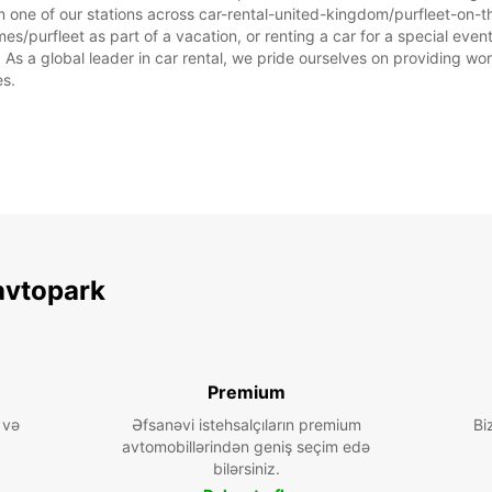
m one of our stations across car-rental-united-kingdom/purfleet-on-t
s/purfleet as part of a vacation, or renting a car for a special event,
 a global leader in car rental, we pride ourselves on providing world
es.
avtopark
Premium
 və
Əfsanəvi istehsalçıların premium
Bi
avtomobillərindən geniş seçim edə
bilərsiniz.