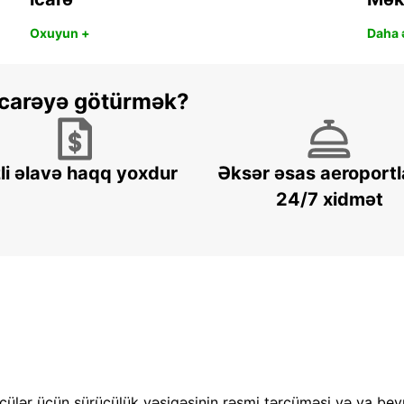
Oxuyun +
Daha ə
 icarəyə götürmək?
li əlavə haqq yoxdur
Əksər əsas aeroportl
24/7 xidmət
cülər üçün sürücülük vəsiqəsinin rəsmi tərcüməsi və ya bey