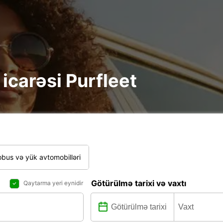
e icarəsi Purfleet
bus və yük avtomobilləri
Götürülmə tarixi və vaxtı
Qaytarma yeri eynidir