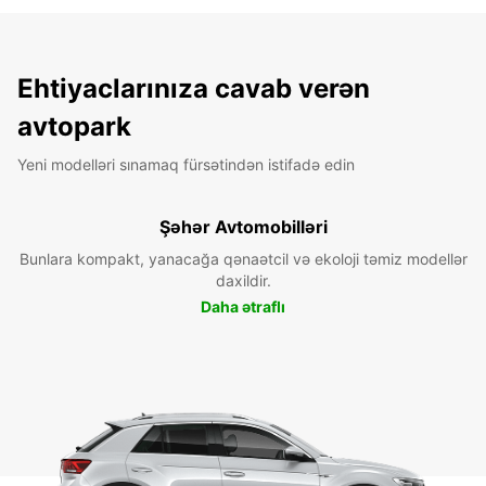
Ehtiyaclarınıza cavab verən
avtopark
Yeni modelləri sınamaq fürsətindən istifadə edin
Şəhər Avtomobilləri
Bunlara kompakt, yanacağa qənaətcil və ekoloji təmiz modellər
daxildir.
Daha ətraflı