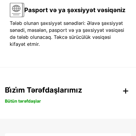
Pasport və ya şəxsiyyət vəsiqəniz
Tələb olunan şəxsiyyət sənədləri: Əlavə şəxsiyyət
sənədi, məsələn, pasport və ya şəxsiyyət vəsiqəsi
də tələb olunacaq. Təkcə sürücülük vəsiqəsi
kifayət etmir.
Bi̇zi̇m Tərəfdaşlarımız
Bütün tərəfdaşlar