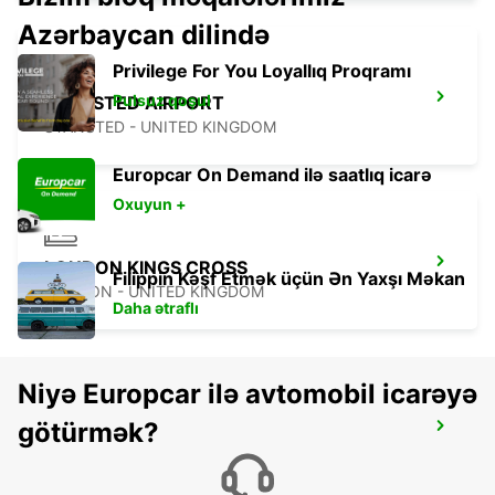
Azərbaycan dilində
Privilege For You Loyallıq Proqramı
Pulsuz qoşul
STANSTED AIRPORT
STANSTED - UNITED KINGDOM
Europcar On Demand ilə saatlıq icarə
Oxuyun +
LONDON KINGS CROSS
Filippin Kəşf Etmək üçün Ən Yaxşı Məkan
LONDON - UNITED KINGDOM
Daha ətraflı
Niyə Europcar ilə avtomobil icarəyə
götürmək?
SLOUGH
SLOUGH - UNITED KINGDOM