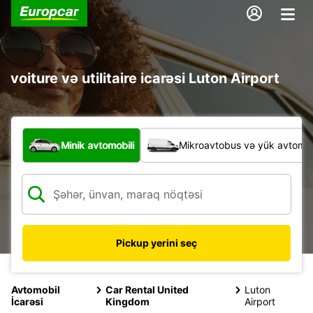
voiture və utilitaire icarəsi Luton Airport
Hansı növ nəqliyyat vasitəsi?
Minik avtomobili
Mikroavtobus və yük avtomobi
Pickup yerini seç
Avtomobil
Car Rental United
Luton
İcarəsi
Kingdom
Airport