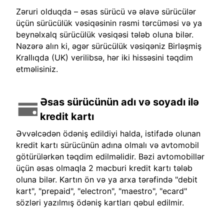
Zəruri olduqda – əsas sürücü və əlavə sürücülər
üçün sürücülük vəsiqəsinin rəsmi tərcüməsi və ya
beynəlxalq sürücülük vəsiqəsi tələb oluna bilər.
Nəzərə alın ki, əgər sürücülük vəsiqəniz Birləşmiş
Krallıqda (UK) verilibsə, hər iki hissəsini təqdim
etməlisiniz.
Əsas sürücünün adı və soyadı ilə
kredit kartı
Əvvəlcədən ödəniş edildiyi halda, istifadə olunan
kredit kartı sürücünün adına olmalı və avtomobil
götürülərkən təqdim edilməlidir. Bəzi avtomobillər
üçün əsas olmaqla 2 məcburi kredit kartı tələb
oluna bilər. Kartın ön və ya arxa tərəfində "debit
kart", "prepaid", "electron", "maestro", "ecard"
sözləri yazılmış ödəniş kartları qəbul edilmir.