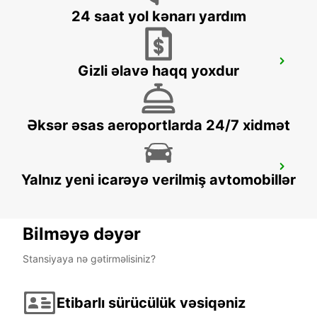
24 saat yol kənarı yardım
LONDON HEATHROW AIRPORT
Gizli əlavə haqq yoxdur
LONDON - UNITED KINGDOM
Əksər əsas aeroportlarda 24/7 xidmət
LONDON VICTORIA
Yalnız yeni icarəyə verilmiş avtomobillər
LONDON - UNITED KINGDOM
Bilməyə dəyər
Stansiyaya nə gətirməlisiniz?
Etibarlı sürücülük vəsiqəniz