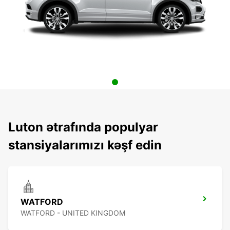
Luton ətrafında populyar
stansiyalarımızı kəşf edin
WATFORD
WATFORD - UNITED KINGDOM