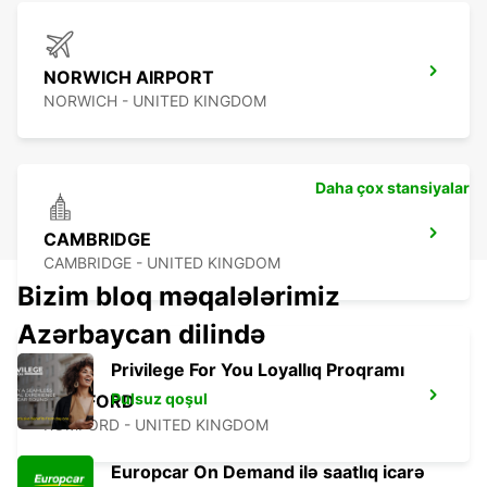
NORWICH AIRPORT
NORWICH - UNITED KINGDOM
Daha çox stansiyalar
CAMBRIDGE
CAMBRIDGE - UNITED KINGDOM
Bizim bloq məqalələrimiz
Azərbaycan dilində
Privilege For You Loyallıq Proqramı
Pulsuz qoşul
ROMFORD
ROMFORD - UNITED KINGDOM
Europcar On Demand ilə saatlıq icarə