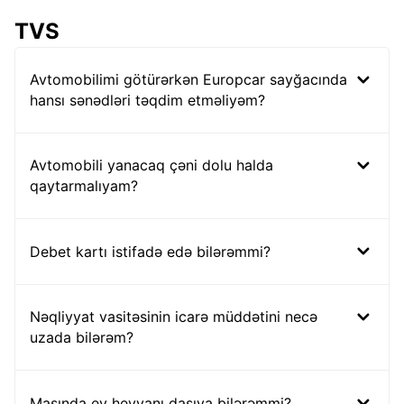
TVS
Avtomobilimi götürərkən Europcar sayğacında
hansı sənədləri təqdim etməliyəm?
Avtomobili yanacaq çəni dolu halda
qaytarmalıyam?
Debet kartı istifadə edə bilərəmmi?
Nəqliyyat vasitəsinin icarə müddətini necə
uzada bilərəm?
Maşında ev heyvanı daşıya bilərəmmi?