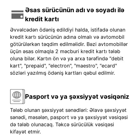
Əsas sürücünün adı və soyadı ilə
kredit kartı
Əvvəlcədən ödəniş edildiyi halda, istifadə olunan
kredit kartı sürücünün adına olmalı və avtomobil
götürülərkən təqdim edilməlidir. Bəzi avtomobillər
üçün əsas olmaqla 2 məcburi kredit kartı tələb
oluna bilər. Kartın ön və ya arxa tərəfində "debit
kart", "prepaid", "electron", "maestro", "ecard"
sözləri yazılmış ödəniş kartları qəbul edilmir.
Pasport və ya şəxsiyyət vəsiqəniz
Tələb olunan şəxsiyyət sənədləri: Əlavə şəxsiyyət
sənədi, məsələn, pasport və ya şəxsiyyət vəsiqəsi
də tələb olunacaq. Təkcə sürücülük vəsiqəsi
kifayət etmir.