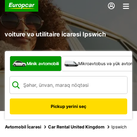
voiture və utilitaire icarəsi Ipswich
Hansı növ nəqliyyat vasitəsi?
Minik avtomobili
Mikroavtobus və yük avtomobi
Pickup yerini seç
Avtomobil İcarəsi
Car Rental United Kingdom
Ipswich