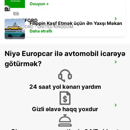
Oxuyun +
DARTFORD
Filippin Kəşf Etmək üçün Ən Yaxşı Məkan
DARTFORD - UNITED KINGDOM
Daha ətraflı
Niyə Europcar ilə avtomobil icarəyə
götürmək?
MAIDSTONE
MAIDSTONE - UNITED KINGDOM
24 saat yol kənarı yardım
DOVER
Gizli əlavə haqq yoxdur
DOVER - UNITED KINGDOM