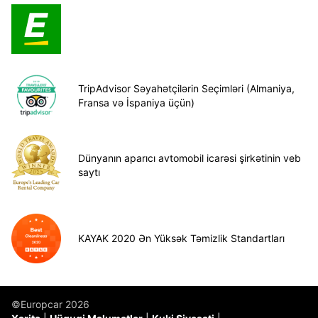
TripAdvisor Səyahətçilərin Seçimləri (Almaniya,
Fransa və İspaniya üçün)
Dünyanın aparıcı avtomobil icarəsi şirkətinin veb
saytı
KAYAK 2020 Ən Yüksək Təmizlik Standartları
©Europcar 2026