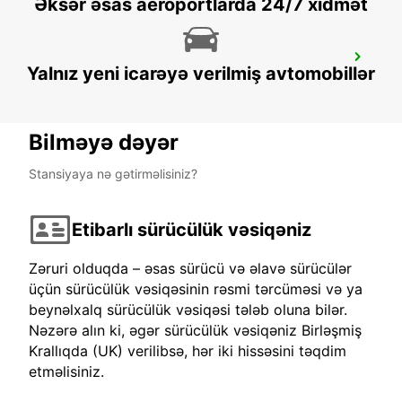
Əksər əsas aeroportlarda 24/7 xidmət
LONDON KINGS CROSS
Yalnız yeni icarəyə verilmiş avtomobillər
LONDON - UNITED KINGDOM
Bilməyə dəyər
Stansiyaya nə gətirməlisiniz?
Etibarlı sürücülük vəsiqəniz
Zəruri olduqda – əsas sürücü və əlavə sürücülər
üçün sürücülük vəsiqəsinin rəsmi tərcüməsi və ya
beynəlxalq sürücülük vəsiqəsi tələb oluna bilər.
Nəzərə alın ki, əgər sürücülük vəsiqəniz Birləşmiş
Krallıqda (UK) verilibsə, hər iki hissəsini təqdim
etməlisiniz.