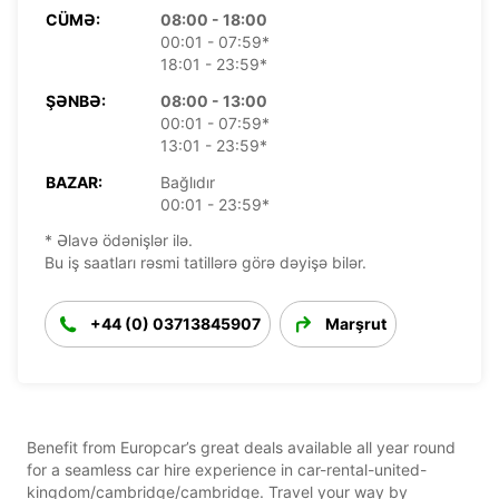
CÜMƏ:
08:00 - 18:00
00:01 - 07:59*
18:01 - 23:59*
ŞƏNBƏ:
08:00 - 13:00
00:01 - 07:59*
13:01 - 23:59*
BAZAR:
Bağlıdır
00:01 - 23:59*
* Əlavə ödənişlər ilə.
Bu iş saatları rəsmi tatillərə görə dəyişə bilər.
+44 (0) 03713845907
Marşrut
Benefit from Europcar’s great deals available all year round
for a seamless car hire experience in car-rental-united-
kingdom/cambridge/cambridge. Travel your way by