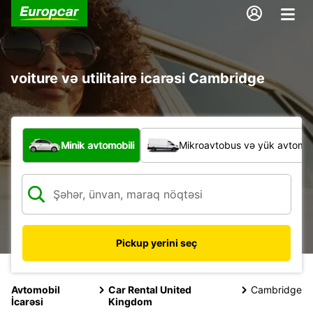
voiture və utilitaire icarəsi Cambridge
Hansı növ nəqliyyat vasitəsi?
Minik avtomobili
Mikroavtobus və yük avtomobi
Pickup yerini seç
Avtomobil
Car Rental United
Cambridge
İcarəsi
Kingdom