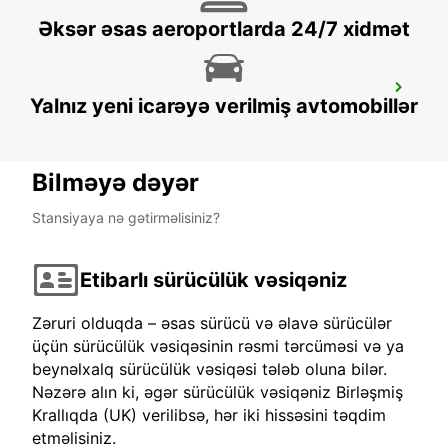
Əksər əsas aeroportlarda 24/7 xidmət
IPSWICH
Yalnız yeni icarəyə verilmiş avtomobillər
IPSWICH - UNITED KINGDOM
Bilməyə dəyər
Stansiyaya nə gətirməlisiniz?
Etibarlı sürücülük vəsiqəniz
Zəruri olduqda – əsas sürücü və əlavə sürücülər
üçün sürücülük vəsiqəsinin rəsmi tərcüməsi və ya
beynəlxalq sürücülük vəsiqəsi tələb oluna bilər.
Nəzərə alın ki, əgər sürücülük vəsiqəniz Birləşmiş
Krallıqda (UK) verilibsə, hər iki hissəsini təqdim
etməlisiniz.