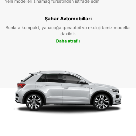
Yeni modelləri sınamaq fürsətindən istifadə edin
Şəhər Avtomobilləri
Bunlara kompakt, yanacağa qənaətcil və ekoloji təmiz modellər
daxildir.
Daha ətraflı