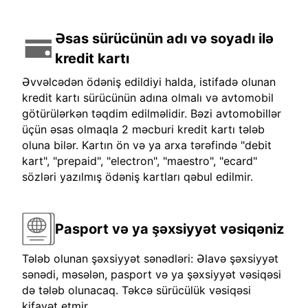
Əsas sürücünün adı və soyadı ilə
kredit kartı
Əvvəlcədən ödəniş edildiyi halda, istifadə olunan
kredit kartı sürücünün adına olmalı və avtomobil
götürülərkən təqdim edilməlidir. Bəzi avtomobillər
üçün əsas olmaqla 2 məcburi kredit kartı tələb
oluna bilər. Kartın ön və ya arxa tərəfində "debit
kart", "prepaid", "electron", "maestro", "ecard"
sözləri yazılmış ödəniş kartları qəbul edilmir.
Pasport və ya şəxsiyyət vəsiqəniz
Tələb olunan şəxsiyyət sənədləri: Əlavə şəxsiyyət
sənədi, məsələn, pasport və ya şəxsiyyət vəsiqəsi
də tələb olunacaq. Təkcə sürücülük vəsiqəsi
kifayət etmir.