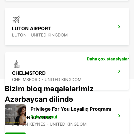
LUTON AIRPORT
LUTON - UNITED KINGDOM
Daha çox stansiyalar
CHELMSFORD
CHELMSFORD - UNITED KINGDOM
Bizim bloq məqalələrimiz
Azərbaycan dilində
Privilege For You Loyallıq Proqramı
Pulsuz qoşul
MILTON KEYNES
MILTON KEYNES - UNITED KINGDOM