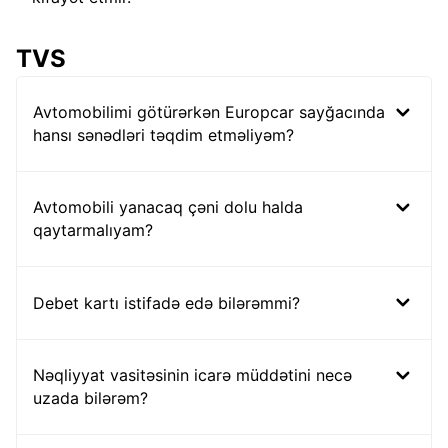
TVS
Avtomobilimi götürərkən Europcar sayğacında
hansı sənədləri təqdim etməliyəm?
Avtomobili yanacaq çəni dolu halda
qaytarmalıyam?
Debet kartı istifadə edə bilərəmmi?
Nəqliyyat vasitəsinin icarə müddətini necə
uzada bilərəm?